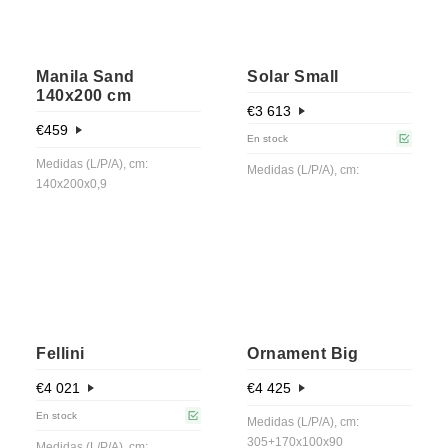
Manila Sand
Solar Small
140x200 cm
€
3 613
€
459
En stock
Medidas (L/P/A), cm:
Medidas (L/P/A), cm:
140x200x0,9
Fellini
Ornament Big
€
4 021
€
4 425
En stock
Medidas (L/P/A), cm:
305+170x100x90
Medidas (L/P/A), cm: