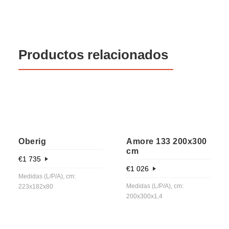
Productos relacionados
Oberig
Amore 133 200x300
cm
€
1 735
€
1 026
Medidas (L/P/A), cm:
Medidas (L/P/A), cm:
223x182x80
200х300х1,4