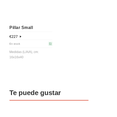
Pillar Small
€
227
En stock
Medidas (L/A/A), cm:
16x16x40
Te puede gustar