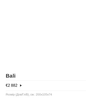
Bali
€
2 882
Розмір (Дов/Гл/В), см.: 200x105x74