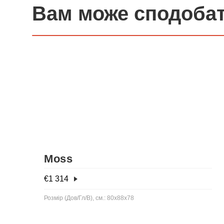
Вам може сподоба
Moss
€
1 314
Розмір (Дов/Гл/В), см.: 80х88х78