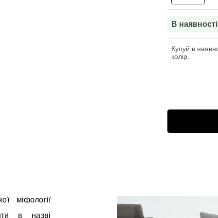
В наявності
Купуй в наявно
колір.
ої міфології
ити в назві