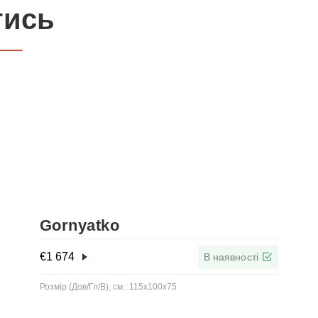
тись
Gornyatko
€
1 674
В наявності
Розмір (Дов/Гл/В), см.: 115x100x75