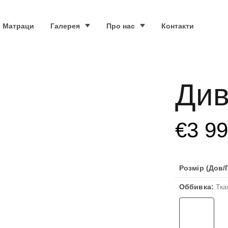
Матраци
Галерея
Про нас
Контакти
Див
€
3 9
Розмір (Дов/Г
Оббивка:
Тка