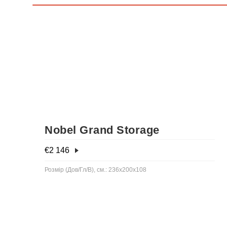
Nobel Grand Storage
€
2 146
Розмір (Дов/Гл/В), см.: 236x200x108