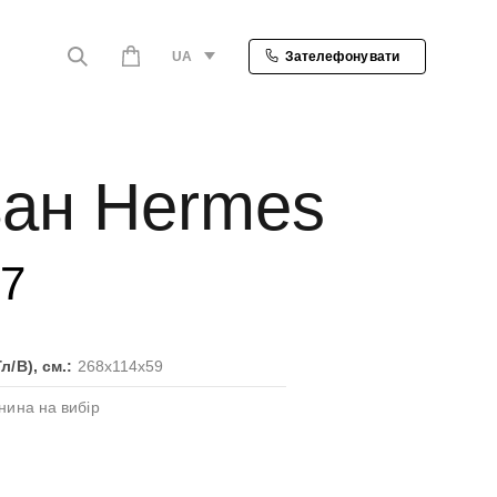
UA
Зателефонувати
ан Hermes
97
л/В), см.:
268x114x59
нина на вибір