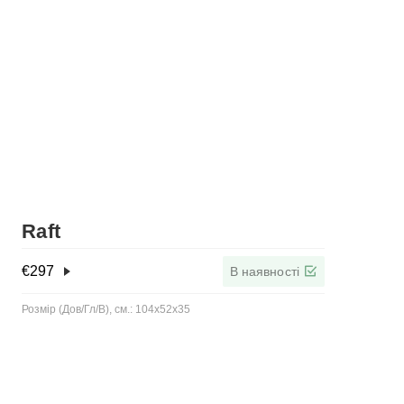
Raft
€
297
В наявності
Розмір (Дов/Гл/В), см.: 104x52x35