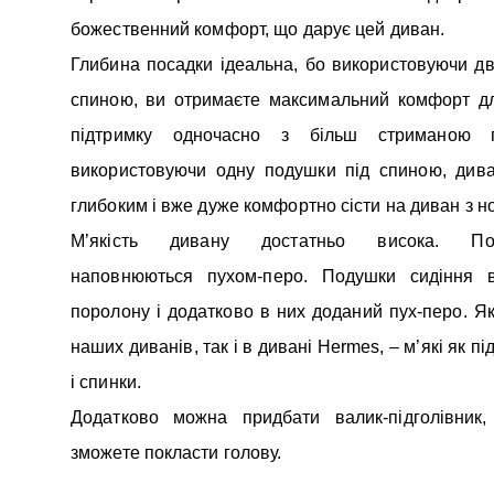
божественний комфорт, що дарує цей диван.
Глибина посадки ідеальна, бо використовуючи дв
спиною, ви отримаєте максимальний комфорт дл
підтримку одночасно з більш стриманою 
використовуючи одну подушки під спиною, дива
глибоким і вже дуже комфортно сісти на диван з н
М’якість дивану достатньо висока. Под
наповнюються пухом-перо. Подушки сидіння в
поролону і додатково в них доданий пух-перо. Як 
наших диванів, так і в дивані Hermes, – м’які як пі
і спинки.
Додатково можна придбати валик-підголівник
зможете покласти голову.