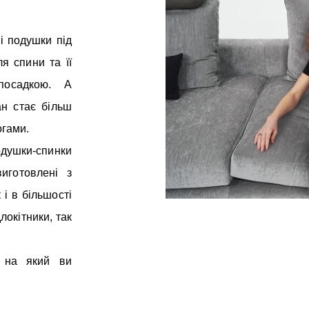
і подушки під
я спини та її
посадкою. А
н стає більш
огами.
ушки-спинки
иготовлені з
і в більшості
длокітники, так
, на який ви