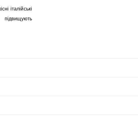
сні італійські
і підвищують