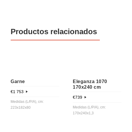
Productos relacionados
Garne
Eleganza 1070
170x240 cm
€
1 753
€
739
Medidas (L/P/A), cm:
Medidas (L/P/A), cm:
223x182x80
170x240x1,3