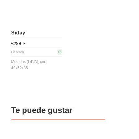
Siday
€
299
En stock
Medidas (L/P/A), cm:
49x52x85
Te puede gustar