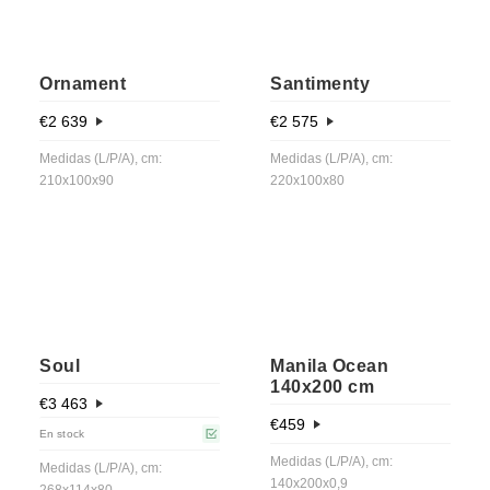
Ornament
Santimenty
€
2 639
€
2 575
Medidas (L/P/A), cm:
Medidas (L/P/A), cm:
210x100x90
220x100x80
Soul
Manila Ocean
140x200 cm
€
3 463
€
459
En stock
Medidas (L/P/A), cm:
Medidas (L/P/A), cm:
140x200x0,9