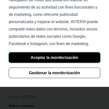
seguimiento de su actividad con fines funcionales y
de marketing, como ofrecerle publicidad
personalizada y mejorar el website. INTERIA puede
Productos
compartir estos datos con terceros, incluidos socios
Sofás
publicitarios de redes sociales como Google,
Camas
Facebook e Instagram, con fines de marketing.
Accesorios
Aceptar la monitorización
Colchones
Tejidos
Gestionar la monitorización
Mecanismos
Galería
Inside INTERIA
Sobre nosotros