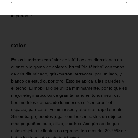
profundos y los reposabrazos bajos y anchos son
bienvenidos. Al fin y al cabo, la comodidad es lo más
importante.
Color
En los interiores con “aire de loft” hay dos direcciones en
cuanto a la gama de colores: brutal “de fábrica” con tonos
de gris difuminado, gris-marrón, terracota, por un lado, y
blanco de estudio, por otro. Esto se aplica a las paredes y
el techo. El mobiliario se utiliza mínimamente, por lo que es
mejor elegir artículos de gran tamaño en tonos neutros.
Los modelos demasiado luminosos se “comerán” el
espacio, parecerán voluminosos y aburrirán rápidamente.
Sin embargo, puedes jugar con los contrastes en objetos
más pequeños: pufs, sillas, cuadros. Asegúrese de que
estos objetos brillantes no representen más del 20-25% de
todos los tonos de cada habitación.