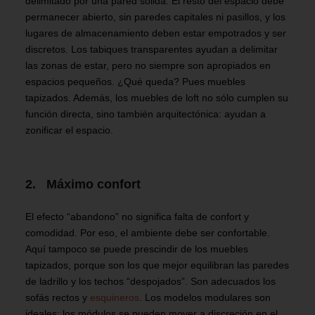
delimitado por una pared sólida. El resto del espacio debe
permanecer abierto, sin paredes capitales ni pasillos, y los
lugares de almacenamiento deben estar empotrados y ser
discretos. Los tabiques transparentes ayudan a delimitar
las zonas de estar, pero no siempre son apropiados en
espacios pequeños. ¿Qué queda? Pues muebles
tapizados. Además, los muebles de loft no sólo cumplen su
función directa, sino también arquitectónica: ayudan a
zonificar el espacio.
2. Máximo confort
El efecto “abandono” no significa falta de confort y
comodidad. Por eso, el ambiente debe ser confortable.
Aquí tampoco se puede prescindir de los muebles
tapizados, porque son los que mejor equilibran las paredes
de ladrillo y los techos “despojados”. Son adecuados los
sofás rectos y
esquineros
. Los modelos modulares son
ideales: los módulos se pueden mover a discreción en el