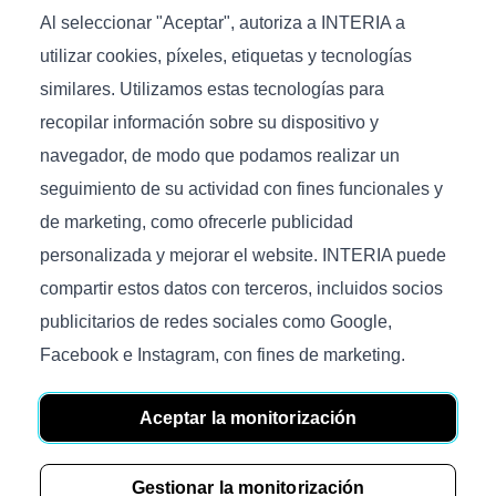
especialmente valiosa en los casos en que se quiere “todo
Al seleccionar "Aceptar", autoriza a INTERIA a
a la vez” y el presupuesto no alcanza para todo. No debe
utilizar cookies, píxeles, etiquetas y tecnologías
ahorrar en sofás y colchones, por ejemplo. Sin embargo,
puede ahorrar considerablemente en decoración. Para
similares. Utilizamos estas tecnologías para
conseguir un loft perfecto, basta con dejar las paredes y el
recopilar información sobre su dispositivo y
techo sin enlucir o dejar al descubierto la mampostería. Y
navegador, de modo que podamos realizar un
puedes ir llenándolo poco a poco de muebles. Al fin y al
cabo, lo incompleto es otra característica del loft.
seguimiento de su actividad con fines funcionales y
de marketing, como ofrecerle publicidad
personalizada y mejorar el website. INTERIA puede
compartir estos datos con terceros, incluidos socios
Factores básicos de elección
publicitarios de redes sociales como Google,
Forma
Facebook e Instagram, con fines de marketing.
El estilo general del loft es lo más lacónico y sobrio posible,
Aceptar la monitorización
con énfasis en la comodidad y las líneas limpias. El
sofá
,
por ejemplo, puede tener cualquier forma, pero sin detalles
ni curvas innecesarias. Sin embargo, los asientos
Gestionar la monitorización