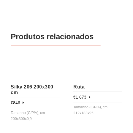
Produtos relacionados
Silky 206 200x300
Ruta
cm
€
1 673
€
846
Tamanho (C/P/A), cm.:
Tamanho (C/P/A), cm.:
212x183x95
200x300x0,9