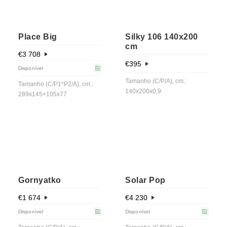
Place Big
Silky 106 140x200
cm
€
3 708
€
395
Disponível
Tamanho (C/P/A), cm.:
Tamanho (C/P1*P2/A), cm.:
140x200x0,9
289x145+105x77
Gornyatko
Solar Pop
€
1 674
€
4 230
Disponível
Disponível