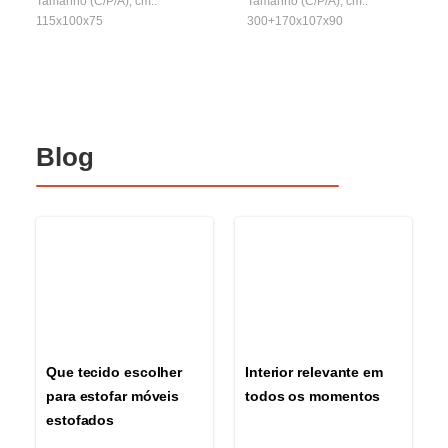
Tamanho (C/P/A), cm.:
Tamanho (C/P/A), cm.:
115x100x75
300+170x107x90
Blog
Que tecido escolher
Interior relevante em
para estofar móveis
todos os momentos
estofados