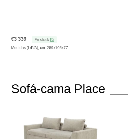
€
3 339
En stock
Medidas (L/P/A), cm: 289x105x77
Sofá-cama Place