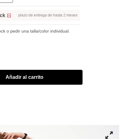
ock
plazo de entrega de hasta 2 meses
k o pedir una talla/color individual.
Añadir al carrito