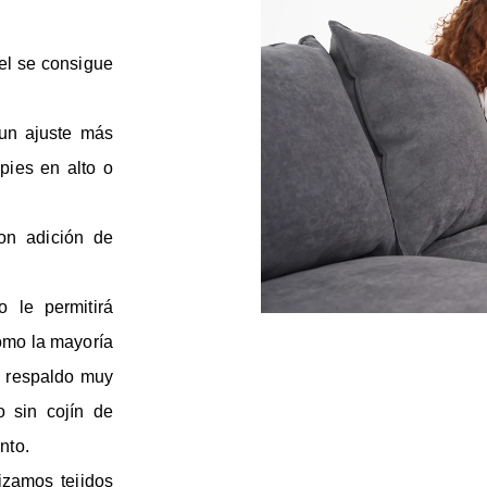
vel se consigue
un ajuste más
pies en alto o
on adición de
 le permitirá
omo la mayoría
y respaldo muy
o sin cojín de
nto.
izamos tejidos