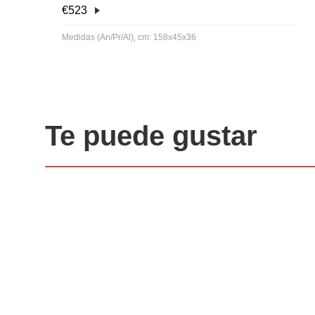
€
523
Medidas (An/Pr/Al), cm: 158x45x36
Te puede gustar