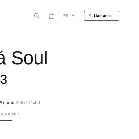
ES
Llámanos
á Soul
63
A), cm:
268x114x80
s a elegir