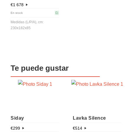
€
1 678
En stock
Medidas (L/P/A), cm:
230x182x85
Te puede gustar
Siday
Lavka Silence
€
299
€
514