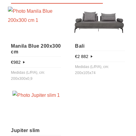
Manila Blue 200x300
Bali
cm
€
2 882
€
982
Medidas (L/P/A), cm:
Medidas (L/P/A), cm:
200x105x74
200x300x0,9
Jupiter slim