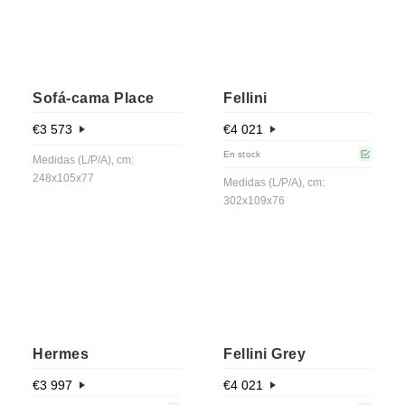
Sofá-cama Place
Fellini
€
3 573
€
4 021
En stock
Medidas (L/P/A), cm:
248х105х77
Medidas (L/P/A), cm:
302x109x76
Hermes
Fellini Grey
€
3 997
€
4 021