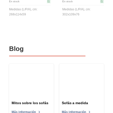
En stock
En stock
Medidas (L/P/A), cm:
Medidas (L/P/A), cm:
268x114x59
302x109x76
Blog
Mitos sobre los sofás
Sofás a medida
Más información
Más información