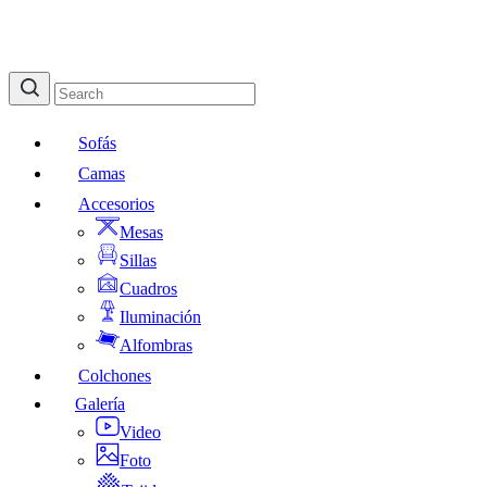
Sofás
Camas
Accesorios
Mesas
Sillas
Cuadros
Iluminación
Alfombras
Colchones
Galería
Video
Foto