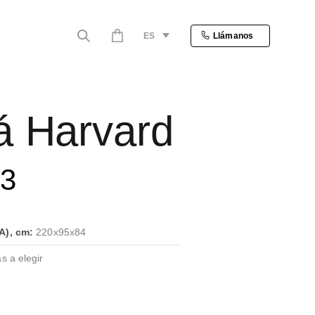
ES
Llámanos
á Harvard
83
A), cm:
220x95x84
s a elegir