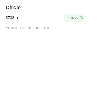
Circle
€
703
En stock
Medidas (L/P/A), cm: 100x100x38