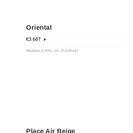
Oriental
€
3 667
Medidas (L/P/A), cm: 253x95x92
Place Air Beige