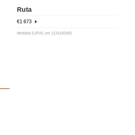
Ruta
€
1 673
Medidas (L/P/A), cm: 212x183x95