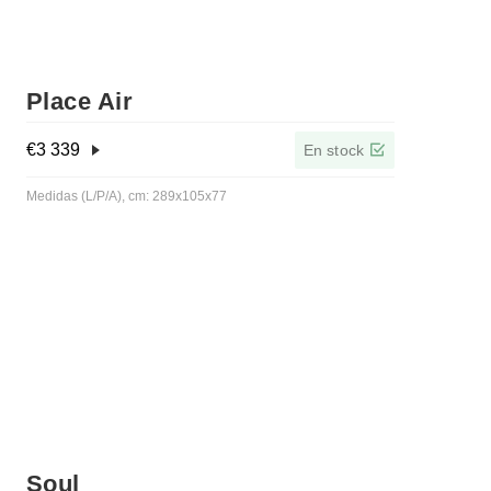
Place Air
€
3 339
En stock
Medidas (L/P/A), cm: 289x105x77
Soul