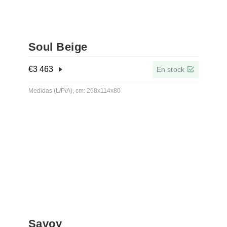
Soul Beige
€
3 463
En stock
Medidas (L/P/A), cm: 268x114x80
Savoy