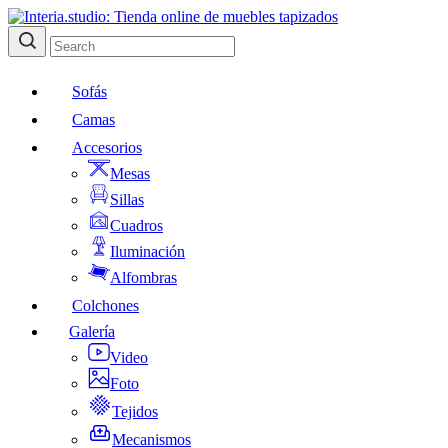
Sofás
Camas
Accesorios
Mesas
Sillas
Cuadros
Iluminación
Alfombras
Colchones
Galería
Video
Foto
Tejidos
Mecanismos