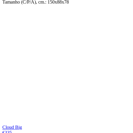
Tamanho (C/P/A), cm.: 150x88x78
Cloud Big
€
335