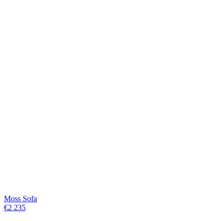
Moss Sofa
€
2 235