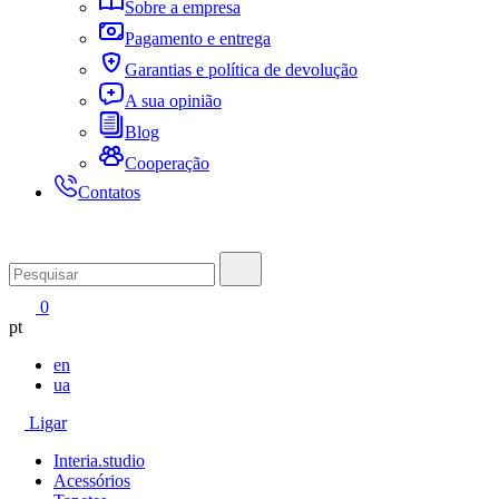
Sobre a empresa
Pagamento e entrega
Garantias e política de devolução
A sua opinião
Blog
Cooperação
Contatos
0
pt
en
ua
Ligar
Interia.studio
Acessórios