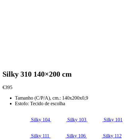
Silky 310 140×200 cm
€
395
Tamanho (C/P/A), cm.:
140x200x0,9
Estofo:
Tecido de escolha
Silky 104
Silky 103
Silky 101
Silky 111
Silky 106
Silky 112