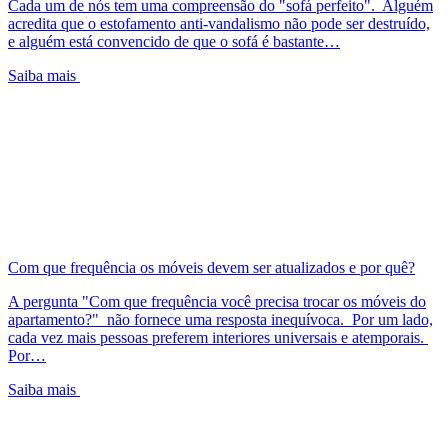
Cada um de nós tem uma compreensão do "sofá perfeito". Alguém
acredita que o estofamento anti-vandalismo não pode ser destruído,
e alguém está convencido de que o sofá é bastante…
Saiba mais
Com que frequência os móveis devem ser atualizados e por quê?
A pergunta "Com que frequência você precisa trocar os móveis do
apartamento?" não fornece uma resposta inequívoca. Por um lado,
cada vez mais pessoas preferem interiores universais e atemporais.
Por…
Saiba mais