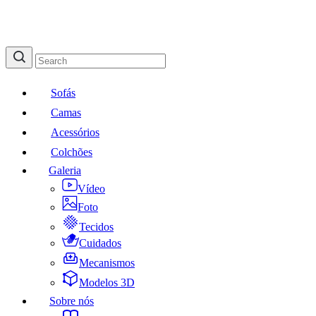
Sofás
Camas
Acessórios
Colchões
Galeria
Vídeo
Foto
Tecidos
Cuidados
Mecanismos
Modelos 3D
Sobre nós