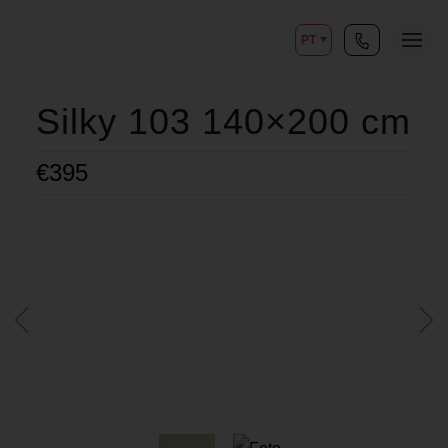
PT
Silky 103 140×200 cm
€
395