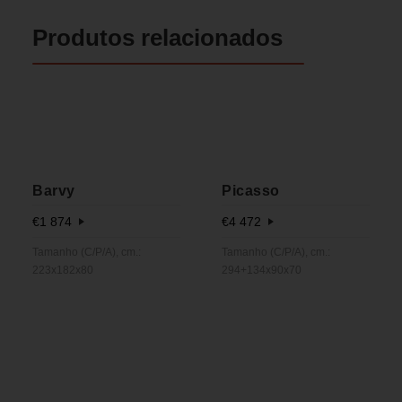
Produtos relacionados
Barvy
Picasso
€
1 874
€
4 472
Tamanho (C/P/A), cm.:
Tamanho (C/P/A), cm.:
223x182x80
294+134x90x70