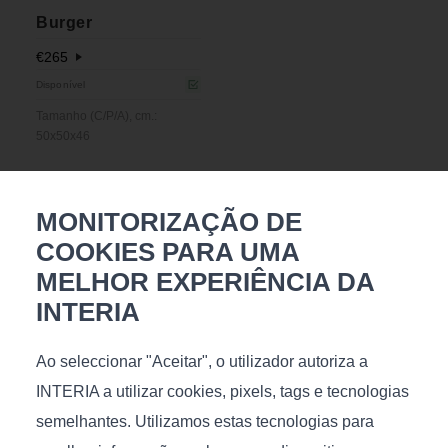
Burger
€
265
Disponível
Tamanho (C/P/A), cm.:
50x50x46
MONITORIZAÇÃO DE
COOKIES PARA UMA
Talvez goste
MELHOR EXPERIÊNCIA DA
INTERIA
Ao seleccionar "Aceitar", o utilizador autoriza a
INTERIA a utilizar cookies, pixels, tags e tecnologias
semelhantes. Utilizamos estas tecnologias para
Kiev Ivory 170x240
Gornyatko