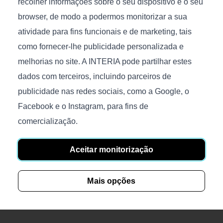
recolher informações sobre o seu dispositivo e o seu
cm
€
1 674
browser, de modo a podermos monitorizar a sua
€
486
Disponível
atividade para fins funcionais e de marketing, tais
Tamanho (C/P/A), cm.:
Tamanho (C/P/A), cm.:
como fornecer-lhe publicidade personalizada e
170x240x2
115x100x75
melhorias no site. A INTERIA pode partilhar estes
dados com terceiros, incluindo parceiros de
publicidade nas redes sociais, como a Google, o
Facebook e o Instagram, para fins de
comercialização.
Verstat
Malevich
Aceitar monitorização
€
1 321
€
200
Tamanho (C/P/A), cm.:
Tamanho (C/P/A), cm.:
Mais opções
180x95x75
45x45x53/75