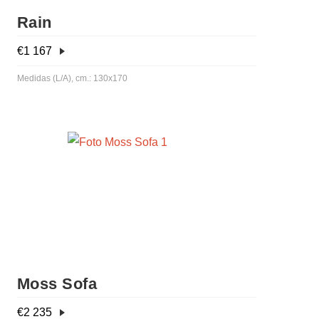
Rain
€
1 167
Medidas (L/A), cm.: 130x170
Moss Sofa
€
2 235