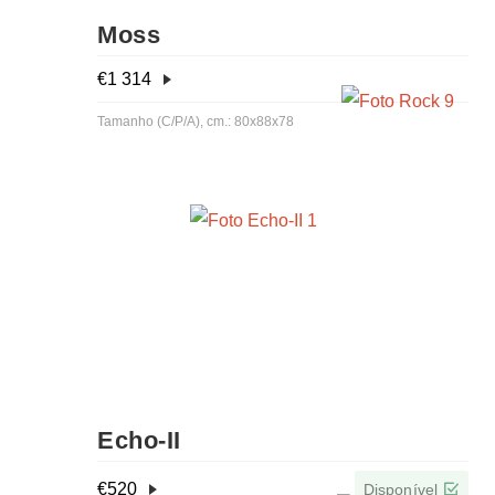
Moss
€
1 314
Tamanho (C/P/A), cm.: 80х88х78
Echo-IІ
€
520
Disponível