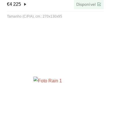
€
4 225
Disponível
Tamanho (C/P/A), cm.: 270x130x95