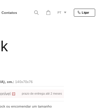
Contatos
PT
Ligar
k
A), cm.:
140x70x76
onível
prazo de entrega até 2 meses
tock ou encomendar um tamanho
.