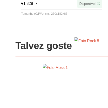
€
1 828
Disponível
Tamanho (C/P/A), cm.: 230x182x85
Talvez goste