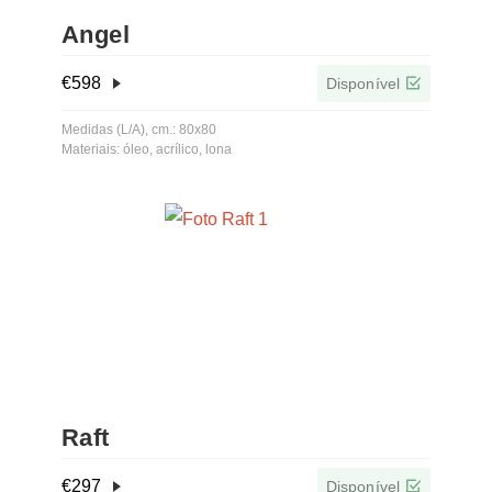
Angel
€
598
Disponível
Medidas (L/A), cm.: 80x80
Materiais: óleo, acrílico, lona
Raft
€
297
Disponível