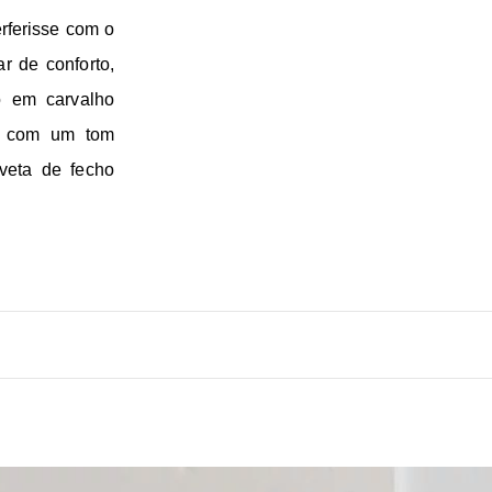
rferisse com o
r de conforto,
o em carvalho
te com um tom
veta de fecho