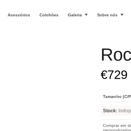
Acessórios
Colchões
Galeria
Sobre nós
Roc
€
729
Tamanho (C/P/
Stock:
Indisp
Comprar em s
personalizados