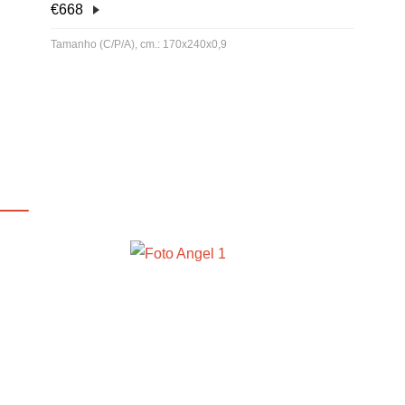
€
668
Tamanho (C/P/A), cm.: 170х240x0,9