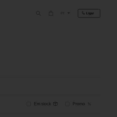
PT
Ligar
Em stock
Promo