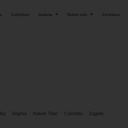
s
Colchões
Galeria
Sobre nós
Contatos
lky
Sophia
Nature Titan
Colombo
Zagreb