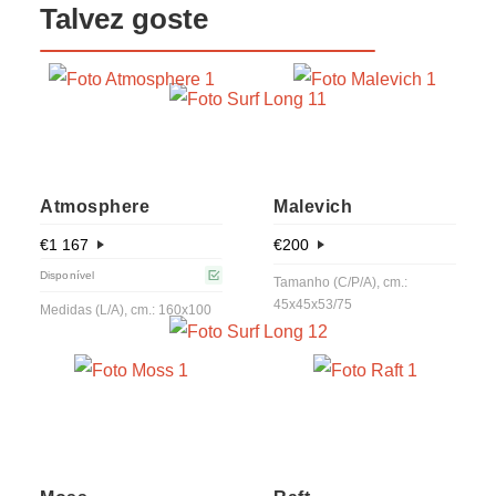
Talvez goste
Atmosphere
Malevich
€
1 167
€
200
Disponível
Tamanho (C/P/A), cm.:
45x45x53/75
Medidas (L/A), cm.: 160x100