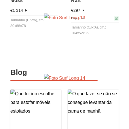
Moss
Raft
€
1 314
€
297
Disponível
Tamanho (C/P/A), cm.:
80х88х78
Tamanho (C/P/A), cm.:
104x52x35
Blog