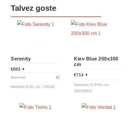
Talvez goste
Serenity
Kiev Blue 200x300
cm
€
883
€
714
Disponível
Tamanho (C/P/A), cm.:
Medidas (L/A), cm.: 140x80
200x300x2