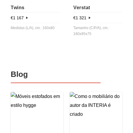
Twins
Verstat
€
1 167
€
1 321
Medidas (L/A), cm.: 160x80
Tamanho (C/P/A), cm.:
180x95x75
Blog