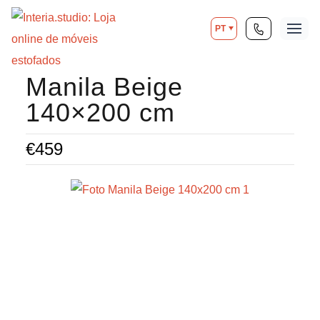
PT
Manila Beige
140×200 cm
€
459