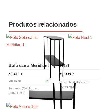
Produtos relacionados
Sofá-cama Meridian
Nest
€
3 419
€
1 998
Disponível
Tamanho (C/P/A), cm.:
226x170x87
Tamanho (C/P/A), cm.:
230x102x88