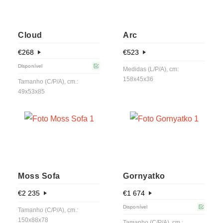
Cloud
Arc
€
268
€
523
Disponível
Medidas (L/P/A), cm:
158x45x36
Tamanho (C/P/A), cm.:
49x53x85
Moss Sofa
Gornyatko
€
2 235
€
1 674
Disponível
Tamanho (C/P/A), cm.:
150x88x78
Tamanho (C/P/A), cm.: