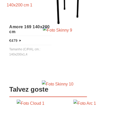
Amore 169 140x200
cm
€
479
Tamanho (C/P/A), cm.:
140x200x1,4
Talvez goste