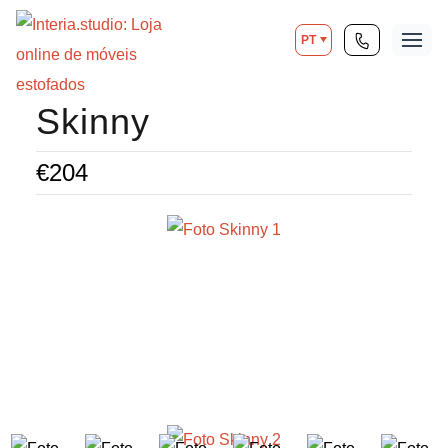
PT
Skinny
€
204