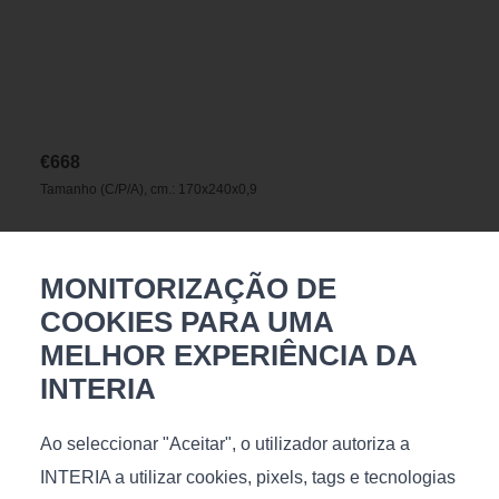
€
668
Tamanho (C/P/A), cm.: 170х240x0,9
MONITORIZAÇÃO DE
COOKIES PARA UMA
Manila 200x300 cm
MELHOR EXPERIÊNCIA DA
INTERIA
Ao seleccionar "Aceitar", o utilizador autoriza a
INTERIA a utilizar cookies, pixels, tags e tecnologias