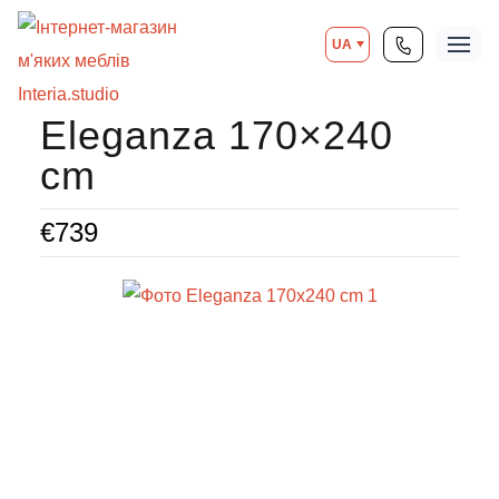
UA
Eleganza 170×240
cm
€
739