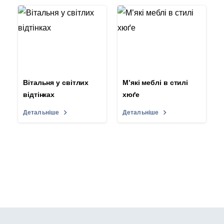
Вітальня у світлих
М’які меблі в стилі
відтінках
хюґе
Детальніше
Детальніше