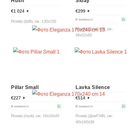
Hush
Siday
€
1 024
€
299
В наявності
Розмір (Ш/В), см.: 130x150
Розмір (Дов/Гл/В), см.:
49x52x85
Pillar Small
Lavka Silence
€
227
€
514
В наявності
В наявності
Розмір (г/ш/в), см.: 16x16x40
Розмір (Дов/Гл/В), см.:
40x160x38