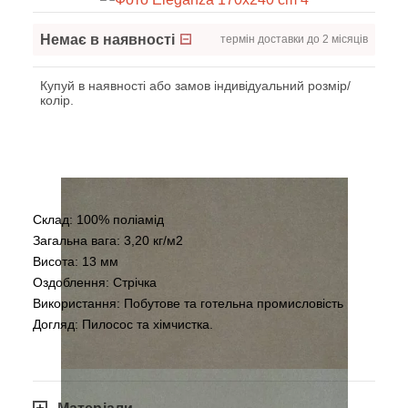
Немає в наявності
термін доставки до 2 місяців
Купуй в наявності або замов індивідуальний розмір/
колір.
Склад: 100% поліамід
Загальна вага: 3,20 кг/м2
Висота: 13 мм
Оздоблення: Стрічка
Використання: Побутовe та готельна промисловість
Догляд: Пилосос та хімчистка.