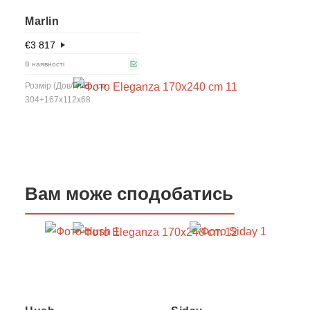
Marlin
€
3 817
В наявності
Розмір (Дов/Гл/В), см.:
304+167x112x68
Вам може сподобатись