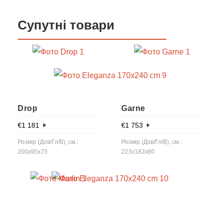
Супутні товари
Drop
Garne
€
1 181
€
1 753
Розмір (Дов/Гл/В), см.:
Розмір (Дов/Гл/В), см.:
200x95x75
223x182x80