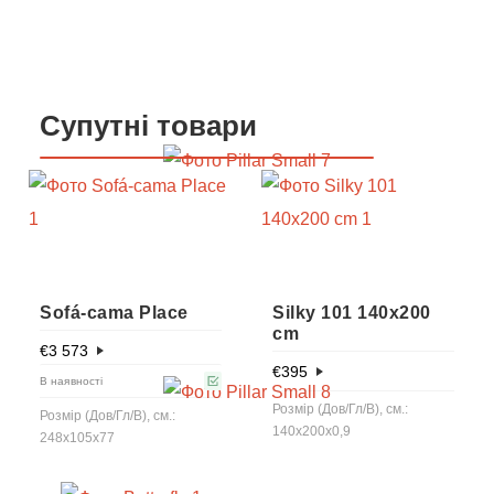
Супутні товари
Sofá-cama Place
Silky 101 140x200
cm
€
3 573
€
395
В наявності
Розмір (Дов/Гл/В), см.:
Розмір (Дов/Гл/В), см.:
140x200x0,9
248х105х77