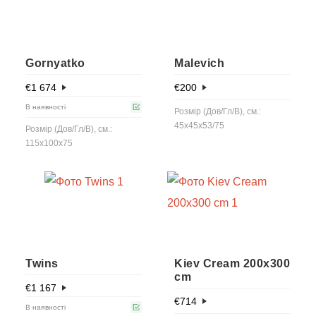
Gornyatko
Malevich
€
1 674
€
200
В наявності
Розмір (Дов/Гл/В), см.:
45x45x53/75
Розмір (Дов/Гл/В), см.:
115x100x75
Twins
Kiev Cream 200x300
cm
€
1 167
€
714
В наявності