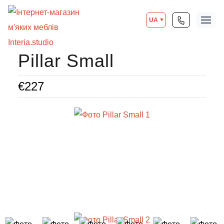
UA
Pillar Small
€
227