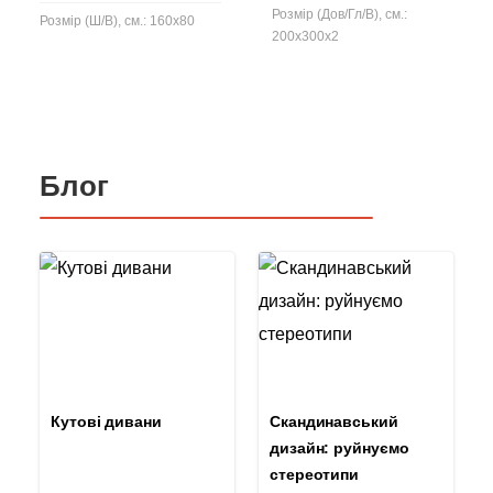
Розмір (Дов/Гл/В), см.:
Розмір (Ш/В), см.: 160x80
200x300x2
Блог
Кутові дивани
Скандинавський
дизайн: руйнуємо
стереотипи