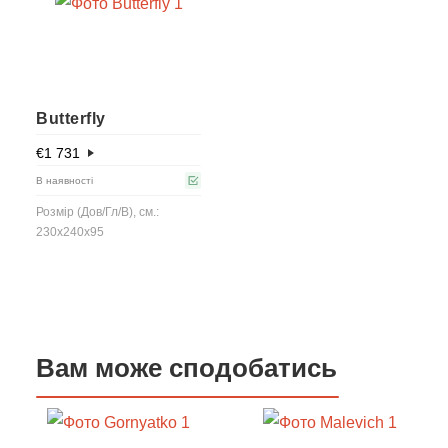
Butterfly
€
1 731
В наявності
Розмір (Дов/Гл/В), см.:
230x240x95
Вам може сподобатись