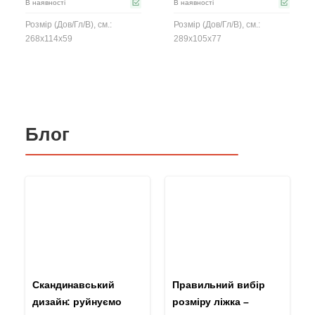
В наявності
В наявності
Розмір (Дов/Гл/В), см.:
Розмір (Дов/Гл/В), см.:
268x114x59
289x105x77
Блог
Скандинавський
Правильний вибір
дизайн: руйнуємо
розміру ліжка –