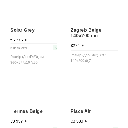
Solar Grey
Zagreb Beige
140x200 cm
€
5 276
€
274
В наявності
Розмір (Дов/Гл/В), см.:
Розмір (Дов/Гл/В), см.:
140x200x0,7
360+177x107x90
Hermes Beige
Place Air
€
3 997
€
3 339