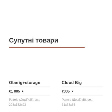
Супутні товари
Oberig+storage
Cloud Big
€
1 885
€
335
Розмір (Дов/Гл/В), см.:
Розмір (Дов/Гл/В), см.:
223x182x93
61x53x85