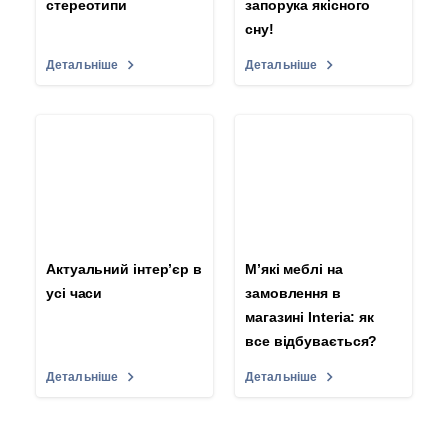
стереотипи
запорука якісного
сну!
Детальніше
Детальніше
Актуальний інтер’єр в
М’які меблі на
усі часи
замовлення в
магазині Interia: як
все відбувається?
Детальніше
Детальніше