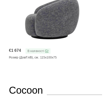
€
1 674
В наявності
Розмір (Дов/Гл/В), см.: 115x100x75
Cocoon