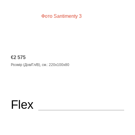
€
2 575
Розмір (Дов/Гл/В), см.: 220x100x80
Flex