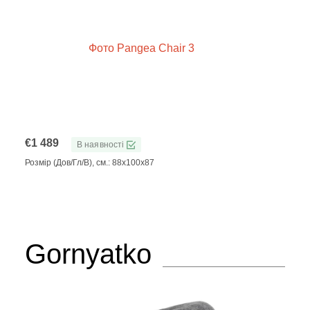
€
1 489
В наявності
Розмір (Дов/Гл/В), см.: 88x100x87
Gornyatko