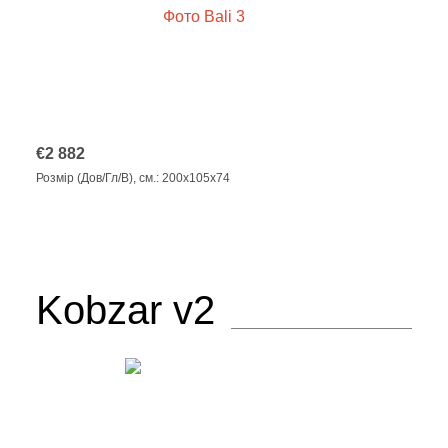
€
2 882
Розмір (Дов/Гл/В), см.: 200x105x74
Kobzar v2