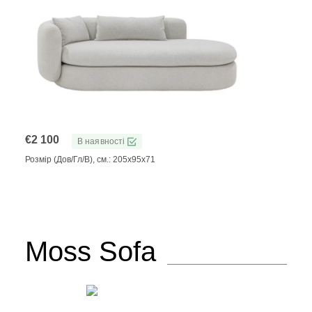
€
2 100
В наявності
Розмір (Дов/Гл/В), см.: 205х95х71
Moss Sofa