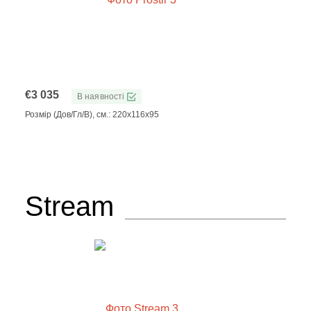
€
3 035
В наявності
Розмір (Дов/Гл/В), см.: 220x116x95
Stream