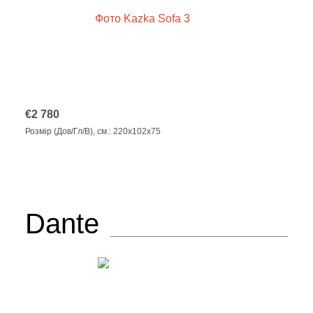
€
2 780
Розмір (Дов/Гл/В), см.: 220x102x75
Dante