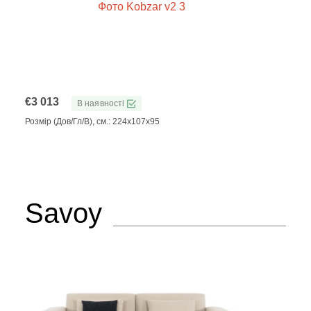
€
3 013
В наявності
Розмір (Дов/Гл/В), см.: 224x107x95
Savoy