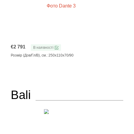
€
2 791
В наявності
Розмір (Дов/Гл/В), см.: 250x110x70/90
Bali