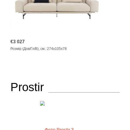
€
3 027
Розмір (Дов/Гл/В), см.: 274x105x78
Prostir