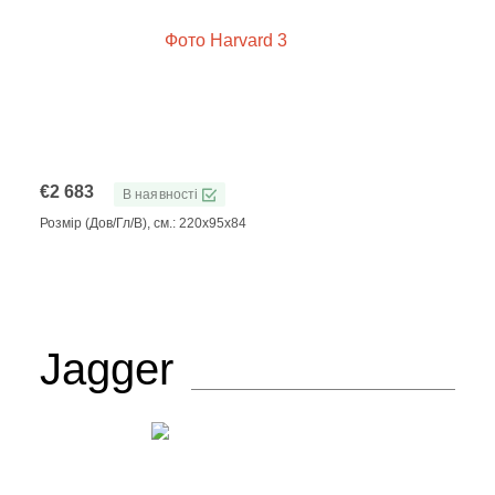
€
2 683
В наявності
Розмір (Дов/Гл/В), см.: 220x95x84
Jagger