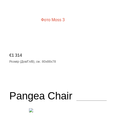
€
1 314
Розмір (Дов/Гл/В), см.: 80х88х78
Pangea Chair