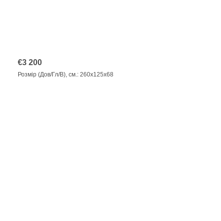
€
3 200
Розмір (Дов/Гл/В), см.: 260x125x68