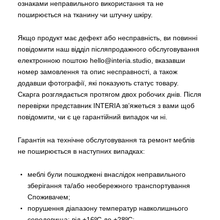
ознаками неправильного використання та не
поширюється на тканину чи штучну шкіру.
Якщо продукт має дефект або несправність, ви повинні
повідомити наш відділ післяпродажного обслуговування
електронною поштою hello@interia.studio, вказавши
номер замовлення та опис несправності, а також
додавши фотографії, які показують статус товару.
Скарга розглядається протягом двох робочих днів. Після
перевірки представник INTERIA зв’яжеться з вами щоб
повідомити, чи є це гарантійний випадок чи ні.
Гарантія на технічне обслуговування та ремонт меблів
не поширюється в наступних випадках:
меблі були пошкоджені внаслідок неправильного
зберігання та/або необережного транспортування
Споживачем;
порушення діапазону температур навколишнього
середовища: від +16ºC до +28ºC;