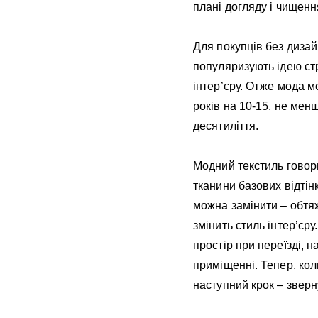
плані догляду і чищенн
Для покупців без дизай
популяризують ідею ст
інтер’єру. Отже мода м
років на 10-15, не ме
десятиліття.
Модний текстиль говори
тканини базових відтінк
можна замінити – обтя
змінить стиль інтер’єр
простір при переїзді, 
приміщенні. Тепер, кол
наступний крок – зверн