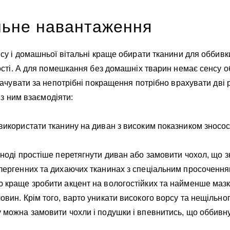
льне навантаження
у і домашньої вітальні краще обирати тканини для оббивки
ості. А для помешкання без домашніх тварин немає сенсу 
ачувати за непотрібні покращення потрібно врахувати дві р
 з ним взаємодіяти:
використати тканину на диван з високим показником зносост
іноді простіше перетягнути диван або замовити чохол, що 
алергенних та дихаючих тканинах з спеціальним просочення
 краще зробити акцент на вологостійких та найменше мазки
овин. Крім того, варто уникати високого ворсу та нещільно
у можна замовити чохли і подушки і впевнитись, що оббивн