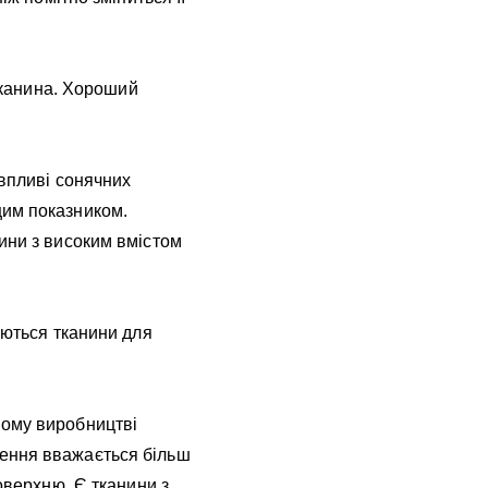
 тканина. Хороший
 впливі сонячних
щим показником.
ини з високим вмістом
аються тканини для
ному виробництві
чення вважається більш
оверхню. Є тканини з