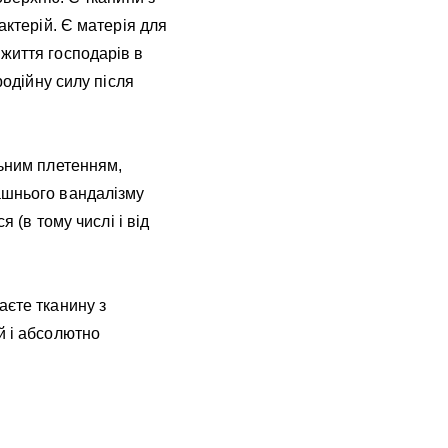
актерій. Є матерія для
життя господарів в
родійну силу після
льним плетенням,
ашнього вандалізму
 (в тому числі і від
аєте тканину з
й і абсолютно