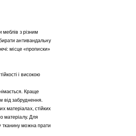
 меблів з різним
обирати антивандальну
ечі: місце «прописки»
ійкості і високою
знімається. Краще
м від забруднення.
х матеріалах, стійких
го матеріалу. Для
у тканину можна прати