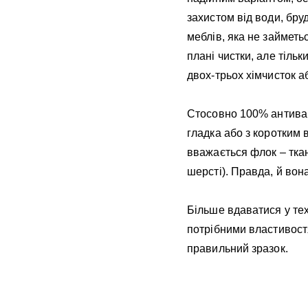
захистом від води, бру
меблів, яка не займеть
плані чистки, але тіль
двох-трьох хімчисток 
Стосовно 100% антиванд
гладка або з коротким
вважається флок – ткани
шерсті). Правда, й вон
Більше вдаватися у тех
потрібними властивостя
правильний зразок.