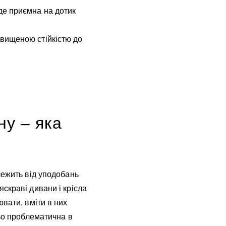
йде приємна на дотик
двищеною стійкістю до
ну – яка
лежить від уподобань
скраві дивани і крісла
вати, вміти в них
ньо проблематична в