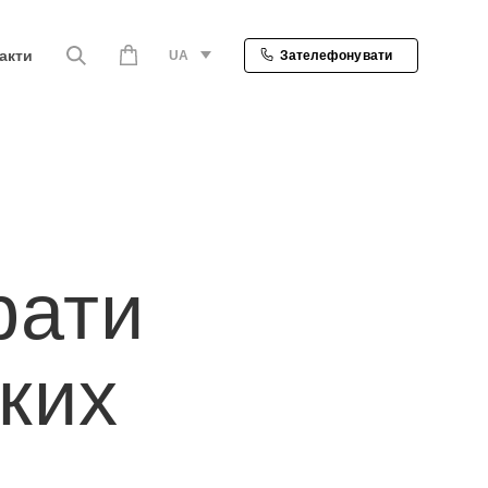
акти
UA
Зателефонувати
рати
ких