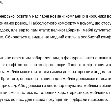
я.
нерської освіти у нас гарні новини: компанії їх виробники в
риманої розкоші і абсолютного комфорту у всьому, що сто
одою, але варто пам’ятати: великогабаритні меблі купуються
нше. Обирається швидше не модний стиль, а особистий ком
ть не ефектним забарвленням, а фактурою і якістю тканини
ів: графітового, світло-сірого, охри. Якщо ж колір тканини в
жка меблів може стати тим самим декораторським ходом, я
у. Крім того, оновлена тканина для меблів допоможе вписат
наприклад. Або допомогти «потоваришувати» меблям з різни
и ви вже знаєтесь на головних характеристиках меблевих т
утись до нас. Для наших покупців ми підібрали найкраще.