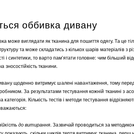
ться оббивка дивану
а може виглядати як тканина для пошиття одягу. Та це тіл
труктуру та може складатись з кількох шарів матеріалів з р
ті і синтетики, то варто пам’ятати головне: чим більший ві
ча зносостійкість тканини.
вану щоденно витримує шалені навантаження, тому перед
робником. За результатами тестування кожній тканині з ас
 категорія. Кількість тестів і методи тестування відрізняють
вважаються:
тійкість до витирання
. Зазвичай проводиться за методик
у показують, скільки циклів тертя витримує тканина, перш н