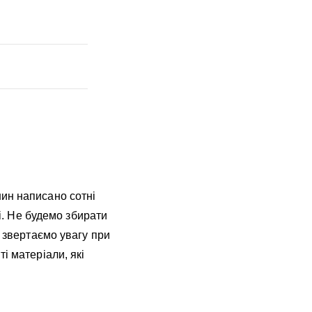
ин написано сотні
рі. Не будемо збирати
о звертаємо увагу при
і матеріали, які