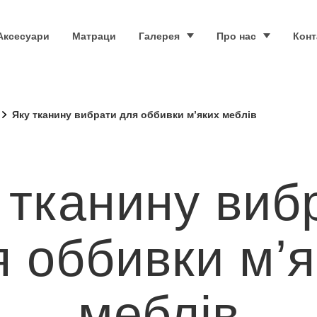
Аксесуари
Матраци
Галерея
Про нас
Конт
Яку тканину вибрати для оббивки м’яких меблів
 тканину виб
я оббивки м’я
меблів