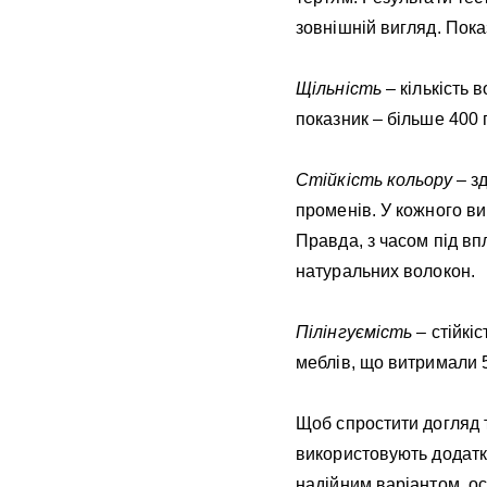
зовнішній вигляд. Пока
Щільність
– кількість 
показник – більше 400 
Стійкість кольору
– зд
променів. У кожного в
Правда, з часом під вп
натуральних волокон.
Пілінгуємість
– стійкі
меблів, що витримали 5
Щоб спростити догляд 
використовують додатк
надійним варіантом, ос