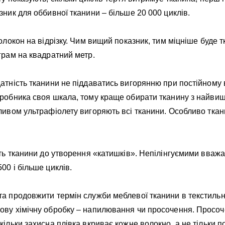
зник для оббивної тканини – більше 20 000 циклів.
волокон на відрізку. Чим вищий показник, тим міцніше буде
грам на квадратний метр.
атність тканини не піддаватись вигорянню при постійному
иробника своя шкала, тому краще обирати тканину з найви
ливом ультрафіолету вигоряють всі тканини. Особливо ткан
сть тканини до утворення «катишків». Непілінгуємими вваж
00 і більше циклів.
та продовжити термін служби меблевої тканини в текстиль
ову хімічну обробку – напилювання чи просочення. Просо
кільки захисна плівка вкриває кожне волокно, а не тільки п