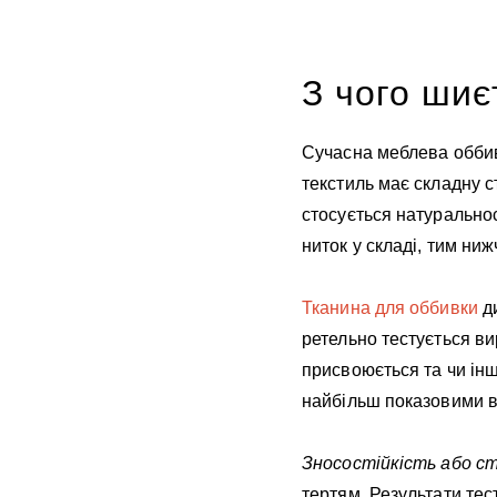
З чого шиє
Сучасна меблева оббивк
текстиль має складну с
стосується натуральнос
ниток у складі, тим ниж
Тканина для оббивки
ди
ретельно тестується ви
присвоюється та чи інша
найбільш показовими 
Зносостійкість або с
тертям. Результати тест