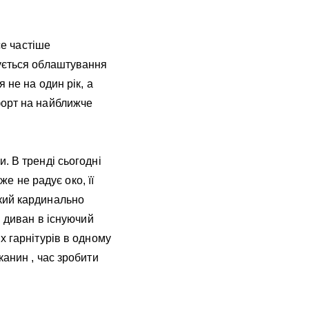
се частіше
сується облаштування
 не на один рік, а
форт на найближче
. В тренді сьогодні
же не радує око, її
кий кардинально
и диван в існуючий
х гарнітурів в одному
канин , час зробити