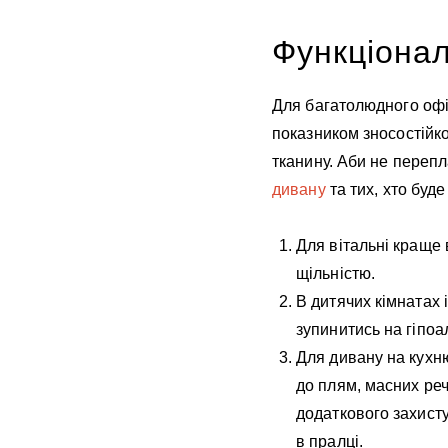
Функціона
Для багатолюдного офіс
показником зносостійк
тканину. Аби не перепл
дивану
та тих, хто буде
Для вітальні краще 
щільністю.
В дитячих кімнатах 
зупинитись на гіпо
Для дивану на кухню
до плям, масних реч
додаткового захист
в пралці.