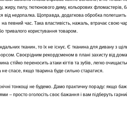
ду, жиру, пилу, тютюнового диму, кольорових фломастерів, б
ся від недопалка. Щоправда, додаткова обробка полегшить 
ки на певний час. Така властивість, нажаль, втрачає свою ча
або тривалого користування товаром.
альних тканин, то їх не існує. Є тканина для дивану з щі
 ворсом. Своєрідним рекордсменом в плані захисту від дом
на стійко переносить атаки кігтів та зубів, легко очищається
а не спасе, якщо тварина буде сильно старатися.
нічні тонкощі не будемо. Дамо практичну пораду: якщо баж
ми – просто оголосіть своє бажання і вам підберуть гарни