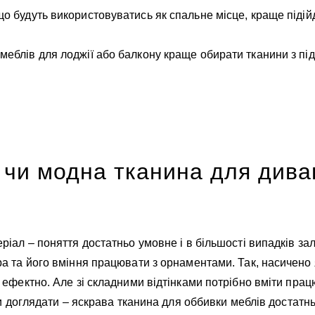
що будуть використовуватись як спальне місце, краще піді
меблів для лоджії або балкону краще обирати тканини з пі
чи модна тканина для дива
іал – поняття достатньо умовне і в більшості випадків за
 та його вміння працювати з орнаментами. Так, насичено я
ефектно. Але зі складними відтінками потрібно вміти працю
ми доглядати – яскрава тканина для оббивки меблів достат