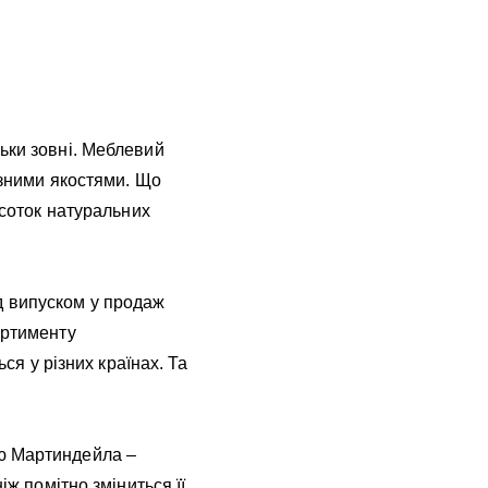
ьки зовні. Меблевий
ізними якостями. Що
дсоток натуральних
 випуском у продаж
ортименту
ся у різних країнах. Та
ою Мартиндейла –
іж помітно зміниться її