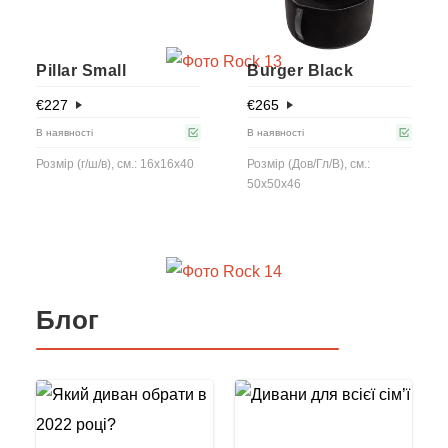
Pillar Small
Burger Black
€
227
€
265
В наявності
В наявності
Розмір (г/ш/в), см.: 16x16x40
Розмір (Дов/Гл/В), см.:
50x50x46
Блог