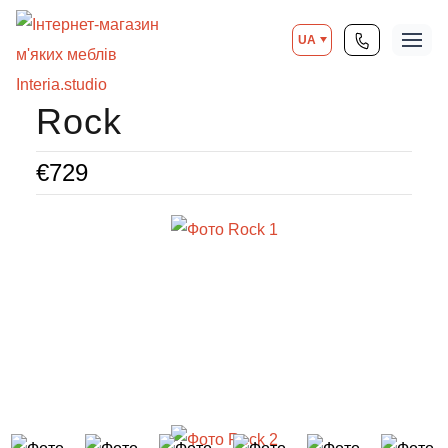
UA
Rock
€
729