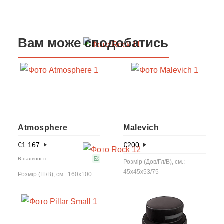
Вам може сподобатись
Atmosphere
Malevich
€
1 167
€
200
В наявності
Розмір (Дов/Гл/В), см.:
45x45x53/75
Розмір (Ш/В), см.: 160x100