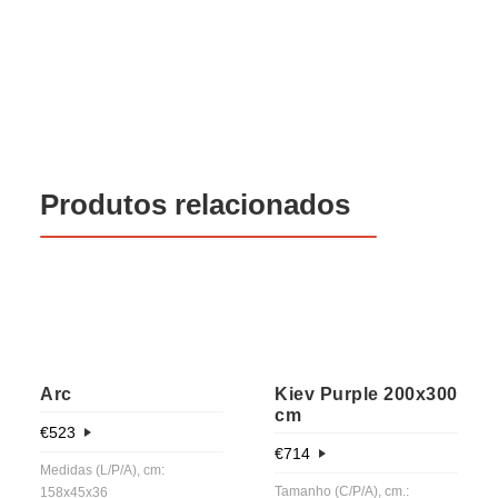
Produtos relacionados
Arc
Kiev Purple 200x300
cm
€
523
€
714
Medidas (L/P/A), cm:
Tamanho (C/P/A), cm.:
158x45x36