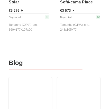
Solar
Sofá-cama Place
€
5 276
€
3 573
Disponível
Disponível
Tamanho (C/P/A), cm.:
Tamanho (C/P/A), cm.:
360+177x107x90
248х105х77
Blog