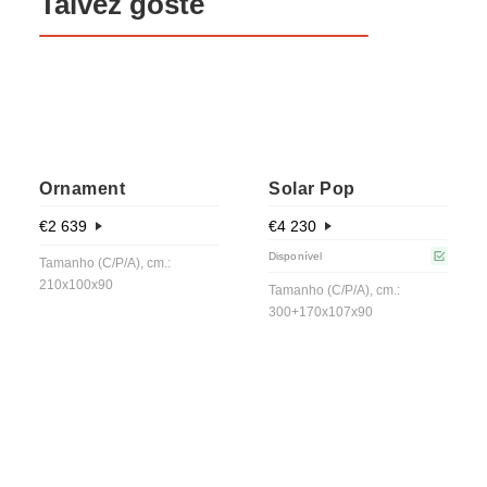
Talvez goste
Ornament
Solar Pop
€
2 639
€
4 230
Disponível
Tamanho (C/P/A), cm.:
210x100x90
Tamanho (C/P/A), cm.:
300+170x107x90