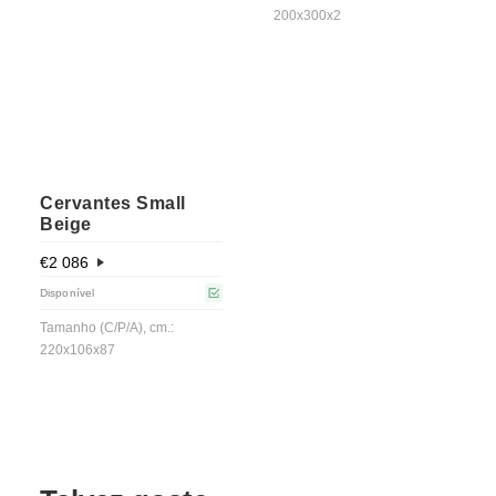
200x300x2
Cervantes Small
Beige
€
2 086
Disponível
Tamanho (C/P/A), cm.:
220x106x87