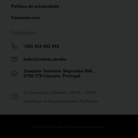
Política de privacidade
Contacte-nos
Contactos
+351 910 402 343
hello@interia.studio
Joaquim Teotónio Segurado 68A,
2750-779 Cascais, Portugal
Terça-feira a Sábado:
10:00 - 19:00
Domingo e Segunda-feira:
Fechado
© 2026 Interia Studio. Todos os direitos reservados.