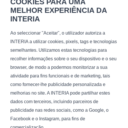
COOKIES PARA UMA
MELHOR EXPERIÊNCIA DA
A área da sala
INTERIA
As dimensões gerais da cama podem exceder as
Ao seleccionar "Aceitar", o utilizador autoriza a
dimensões do local de dormir em 20 a 40 cm. Se o espaço
permitir, não há necessidade de se preocupar – a
INTERIA a utilizar cookies, pixels, tags e tecnologias
cabeceira volumosa e os painéis laterais macios
semelhantes. Utilizamos estas tecnologias para
adicionarão aconchego e elegância a um quarto grande.
recolher informações sobre o seu dispositivo e o seu
Os proprietários de salas pequenas devem parar em
browser, de modo a podermos monitorizar a sua
modelos com uma cabeceira pequena e um mínimo de
partes salientes. De qualquer forma, o conforto da pessoa
atividade para fins funcionais e de marketing, tais
que vai dormir na cama deve permanecer constante.
como fornecer-lhe publicidade personalizada e
melhorias no site. A INTERIA pode partilhar estes
Para um movimento conveniente pela sala, você precisa
calcular corretamente a largura das passagens. De
dados com terceiros, incluindo parceiros de
acordo com a norma, a distância da borda da cama ao
publicidade nas redes sociais, como a Google, o
armário ou parede deve ser de 70 cm. Uma cama de
Facebook e o Instagram, para fins de
solteiro pode ser colocada perto da parede e, assim,
economizar espaço útil. Em um quarto para dois, você
comercialização.