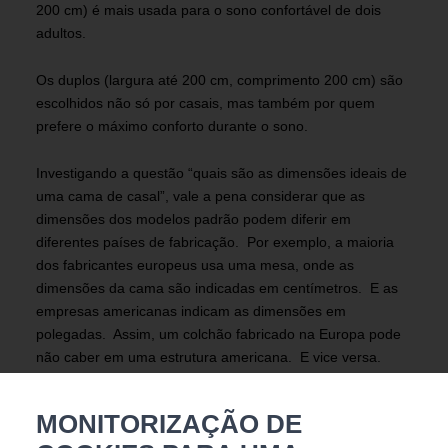
200 cm) é mais usada para o sono confortável de dois
adultos.
Os duplos (largura até 200 cm, comprimento 200 cm) são
escolhidos não só por casais, mas também por quem
prefere o máximo conforto durante o sono.
Investigando a questão “quais são as dimensões ideais de
uma cama de casal”, vale a pena considerar que as
dimensões dos modelos padrão podem diferir em
diferentes países de fabricação. Por exemplo, a maioria
dos fabricantes europeus usa uma mesa, onde as
dimensões da cama são indicadas em centímetros. E as
empresas americanas indicam as dimensões em
polegadas. Assim, um colchão fabricado na Europa pode
não caber em uma estrutura americana. E vice versa.
Para não cometer erros, você pode fazê-lo mais facilmente
– encomende uma cama e um colchão na mesma loja.
MONITORIZAÇÃO DE