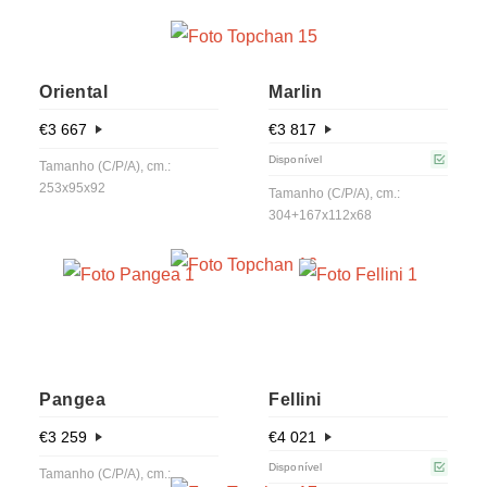
Oriental
Marlin
€
3 667
€
3 817
Disponível
Tamanho (C/P/A), cm.:
253x95x92
Tamanho (C/P/A), cm.:
304+167x112x68
Pangea
Fellini
€
3 259
€
4 021
Disponível
Tamanho (C/P/A), cm.: