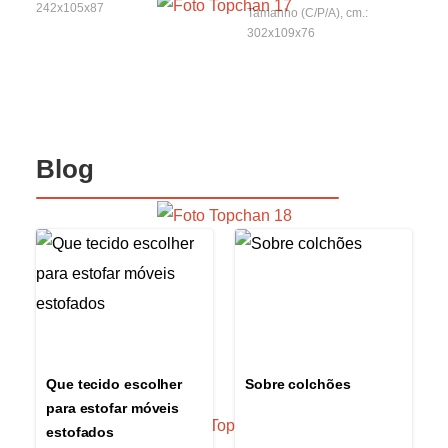
242x105x87
Tamanho (C/P/A), cm.:
302x109x76
Blog
Que tecido escolher
Sobre colchões
para estofar móveis
estofados