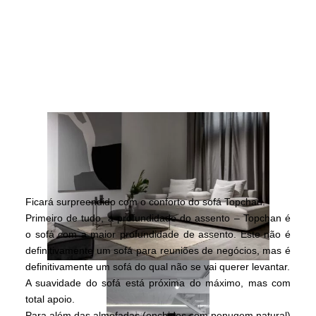
Ficará surpreendido com o conforto do sofá Topchan.
Primeiro de tudo, a profundidade do assento – Topchan é
o sofá com a maior profundidade de assento. Este não é
definitivamente um sofá para reuniões de negócios, mas é
definitivamente um sofá do qual não se vai querer levantar.
A suavidade do sofá está próxima do máximo, mas com
total apoio.
Para além das almofadas (enchidos com penugem natural)