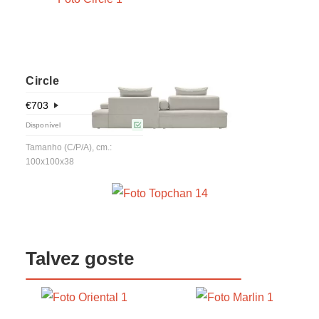
Circle
€
703
Disponível
Tamanho (C/P/A), cm.:
100x100x38
Talvez goste