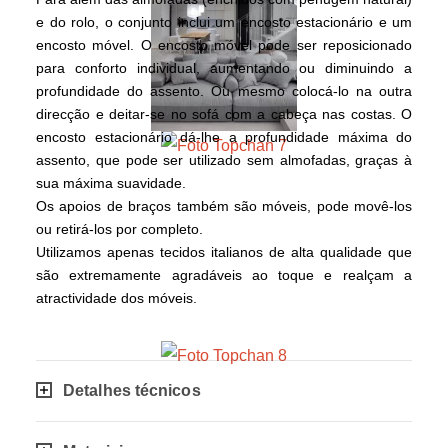
e do rolo, o conjunto inclui um encosto estacionário e um
encosto móvel. O encosto móvel pode ser reposicionado
para conforto individual, aumentando ou diminuindo a
profundidade do assento. Ou mesmo colocá-lo na outra
direcção e deitar-se no sofá com a cabeça nas costas. O
encosto estacionário dá-lhe a profundidade máxima do
assento, que pode ser utilizado sem almofadas, graças à
sua máxima suavidade.
Os apoios de braços também são móveis, pode movê-los
ou retirá-los por completo.
Utilizamos apenas tecidos italianos de alta qualidade que
são extremamente agradáveis ao toque e realçam a
atractividade dos móveis.
Detalhes técnicos