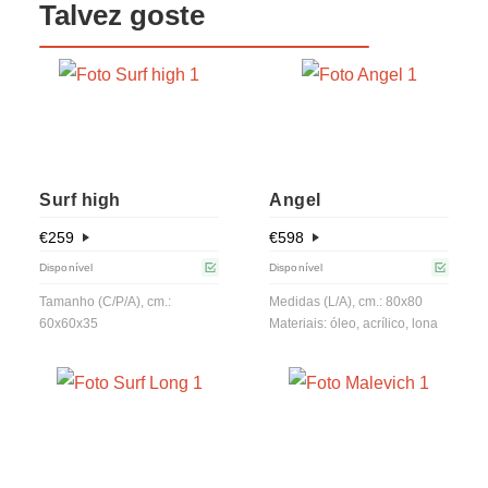
Talvez goste
Surf high
Angel
€
259
€
598
Disponível
Disponível
Tamanho (C/P/A), cm.:
Medidas (L/A), cm.: 80x80
60x60x35
Materiais: óleo, acrílico, lona