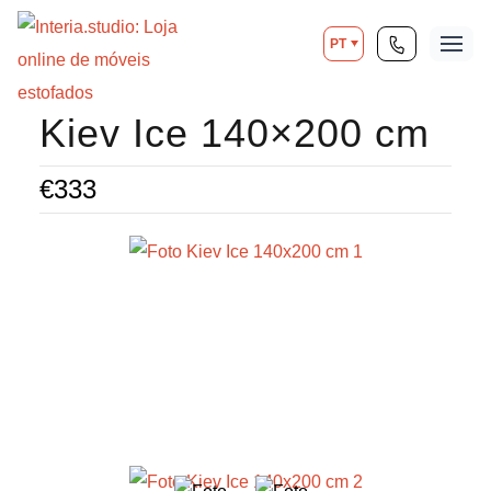
PT
Kiev Ice 140×200 cm
€
333