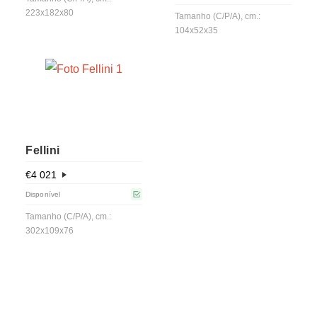
223x182x80
Tamanho (C/P/A), cm.:
104x52x35
Fellini
€
4 021
Disponível
Tamanho (C/P/A), cm.:
302x109x76