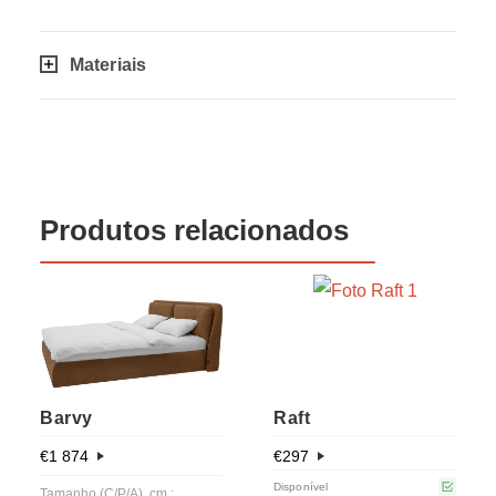
Materiais
Produtos relacionados
Barvy
Raft
€
1 874
€
297
Disponível
Tamanho (C/P/A), cm.: