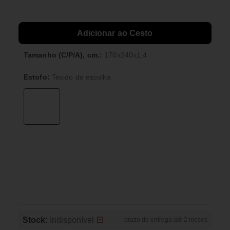
Adicionar ao Cesto
Tamanho (C/P/A), cm.:
170x240x1,4
Estofo:
Tecido de escolha
Stock:
Indisponível
prazo de entrega até 2 meses