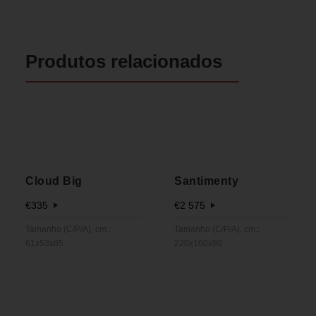
Produtos relacionados
Cloud Big
Santimenty
€
335
€
2 575
Tamanho (C/P/A), cm.:
Tamanho (C/P/A), cm.:
61x53x85
220x100x80