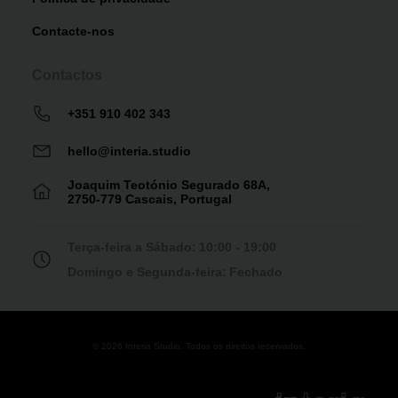
Contacte-nos
Contactos
+351 910 402 343
hello@interia.studio
Joaquim Teotónio Segurado 68A,
2750-779 Cascais, Portugal
Terça-feira a Sábado:
10:00 - 19:00
Domingo e Segunda-feira:
Fechado
© 2026 Interia Studio. Todos os direitos reservados.