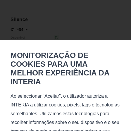
Silence
€
1 964
Disponível
Tamanho (C/P/A), cm.:
226x204x97
MONITORIZAÇÃO DE
COOKIES PARA UMA
MELHOR EXPERIÊNCIA DA
INTERIA
Talvez goste
Ao seleccionar "Aceitar", o utilizador autoriza a
INTERIA a utilizar cookies, pixels, tags e tecnologias
semelhantes. Utilizamos estas tecnologias para
recolher informações sobre o seu dispositivo e o seu