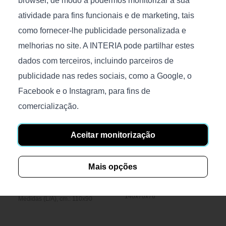
browser, de modo a podermos monitorizar a sua
atividade para fins funcionais e de marketing, tais
Sprouts
Rain
como fornecer-lhe publicidade personalizada e
€
1 736
€
1 167
melhorias no site. A INTERIA pode partilhar estes
Disponível
Medidas (L/A), cm.: 130x170
dados com terceiros, incluindo parceiros de
Medidas (L/A), cm.: 120x120
publicidade nas redes sociais, como a Google, o
Facebook e o Instagram, para fins de
comercialização.
Aceitar monitorização
Echo-I
Rock
Mais opções
€
520
€
729
Disponível
Tamanho (C/P/A), cm.:
140x70x76
Medidas (L/A), cm.: 110x90