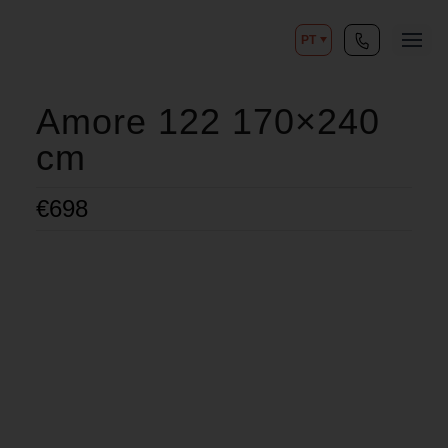
PT
Amore 122 170×240
cm
€
698