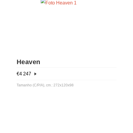
Heaven
€
4 247
Tamanho (C/P/A), cm.: 272x120x98