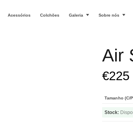
Acessórios
Colchões
Galeria
Sobre nós
Air
€
225
Tamanho (C/P/
Stock:
Dispo