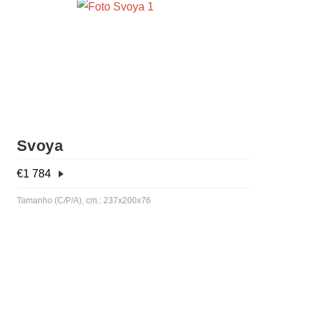
Svoya
€
1 784
Tamanho (C/P/A), cm.: 237x200x76