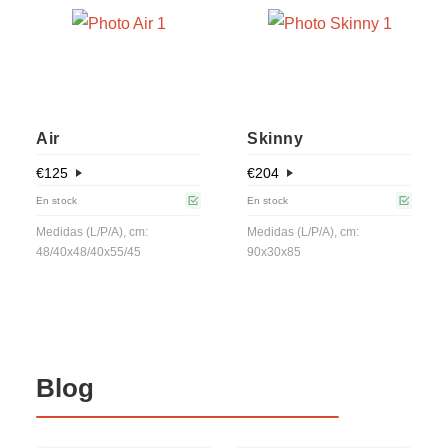
Air
Skinny
€
125
€
204
En stock
En stock
Medidas (L/P/A), cm:
Medidas (L/P/A), cm:
48/40x48/40x55/45
90x30x85
Blog