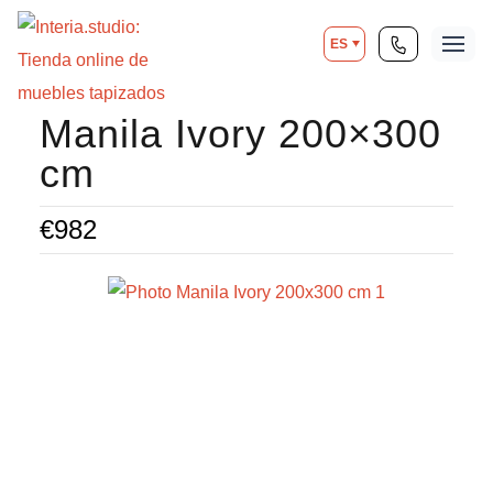
ES
Manila Ivory 200×300
cm
€
982