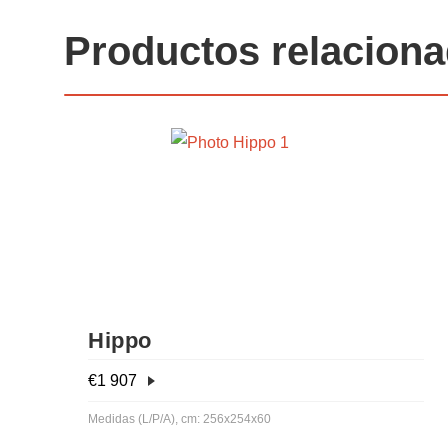
Productos relacion
Hippo
€
1 907
Medidas (L/P/A), cm: 256x254x60