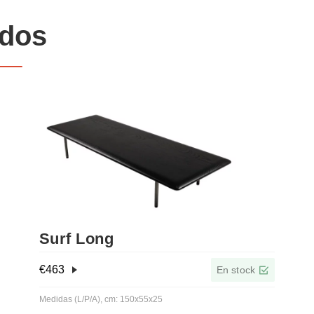
ados
Surf Long
€
463
En stock
Medidas (L/P/A), cm: 150x55x25