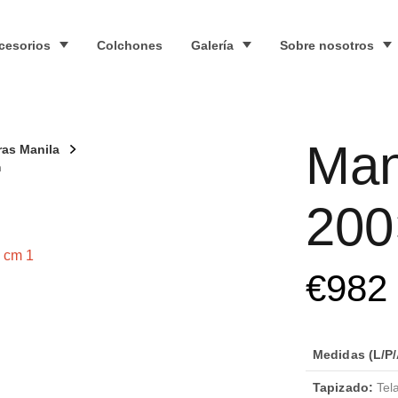
cesorios
Colchones
Galería
Sobre nosotros
Man
ras Manila
m
200
€
982
Medidas (L/P/
Tapizado:
Tela