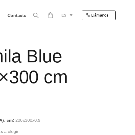
Contacto
ES
Llámanos
ila Blue
×300 cm
A), cm:
200x300x0,9
s a elegir