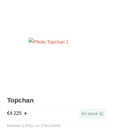
Topchan
€
4 225
En stock
Medidas (L/P/A), cm: 270x130x95