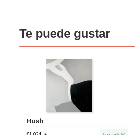
Te puede gustar
Hush
€
1 024
En stock