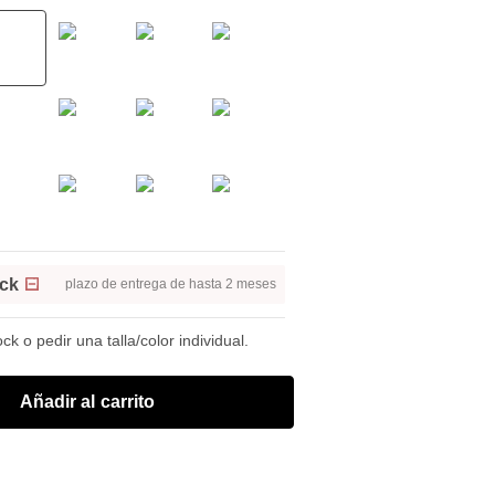
ock
plazo de entrega de hasta 2 meses
k o pedir una talla/color individual.
Añadir al carrito