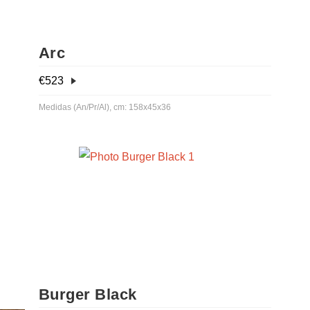
Arc
€
523
Medidas (An/Pr/Al), cm: 158x45x36
Burger Black