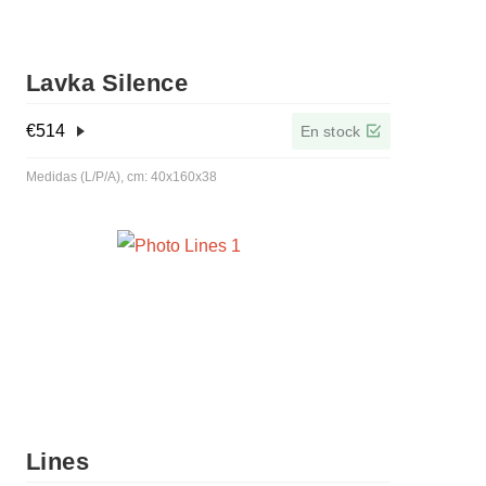
Lavka Silence
€
514
En stock
Medidas (L/P/A), cm: 40x160x38
Lines