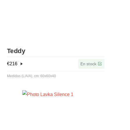
Teddy
€
216
En stock
Medidas (L/A/A), cm: 60x60x40