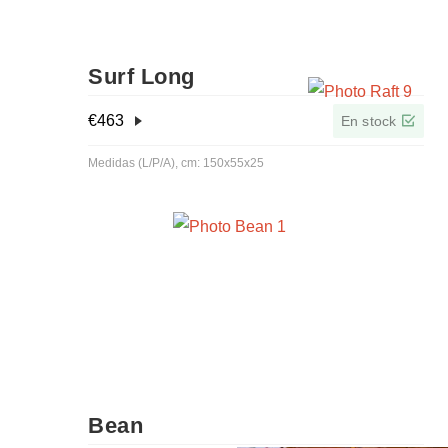
Surf Long
€
463
En stock
Medidas (L/P/A), cm: 150x55x25
Bean