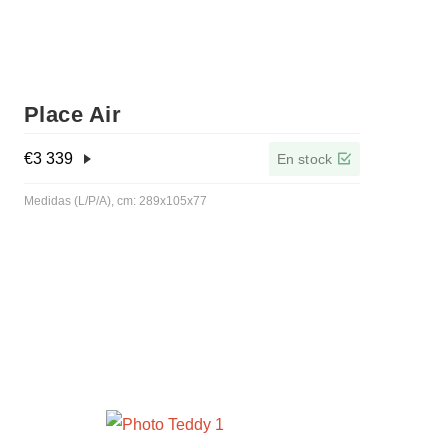
Place Air
€
3 339
En stock
Medidas (L/P/A), cm: 289x105x77