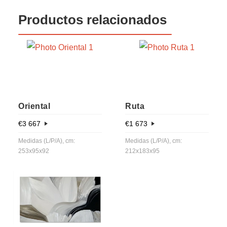
Productos relacionados
Oriental
Ruta
€
3 667
€
1 673
Medidas (L/P/A), cm:
Medidas (L/P/A), cm:
253x95x92
212x183x95