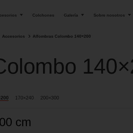
cesorios
Colchones
Galería
Sobre nosotros
Accesorios
Alfombras Colombo 140×200
 Colombo 140×
×200
170×240
200×300
00 cm