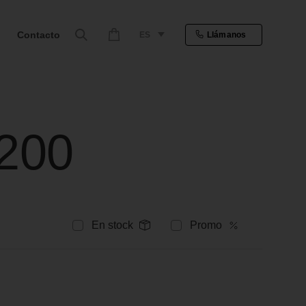
Contacto
ES
Llámanos
200
En stock
Promo