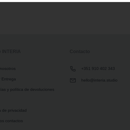
e INTERIA
Contacto
nosotros
+351 910 402 343
 Entrega
hello@interia.studio
ías y política de devoluciones
a de privacidad
os contactos