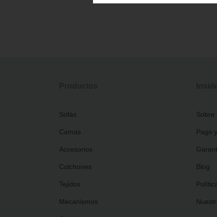
Productos
Insid
Sofás
Sobre 
Camas
Pago y
Accesorios
Garant
Colchones
Blog
Tejidos
Polític
Mecanismos
Nuestr