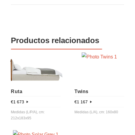
Productos relacionados
Ruta
Twins
€
1 673
€
1 167
Medidas (L/P/A), cm:
Medidas (L/A), cm: 160x80
212x183x95