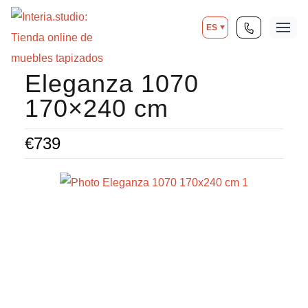
ES
Eleganza 1070
170×240 cm
€
739