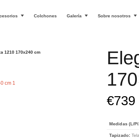
cesorios
Colchones
Galería
Sobre nosotros
Ele
za 1210 170x240 cm
170
€
739
Medidas (L/P/
Tapizado:
Tela