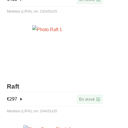
Medidas (L/P/A), cm: 150x55x25
Raft
€
297
En stock
Medidas (L/P/A), cm: 104x52x35