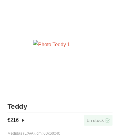
Teddy
€
216
En stock
Medidas (L/A/A), cm: 60x60x40