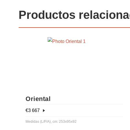
Productos relacion
Oriental
€
3 667
Medidas (L/P/A), cm: 253x95x92