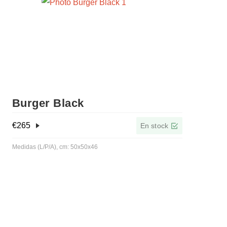
Burger Black
€
265
En stock
Medidas (L/P/A), cm: 50x50x46