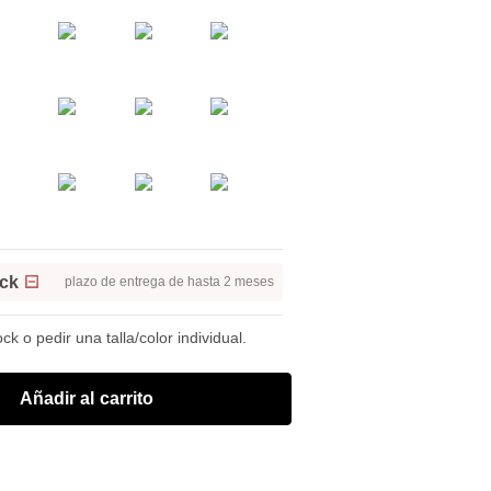
ock
plazo de entrega de hasta 2 meses
k o pedir una talla/color individual.
Añadir al carrito