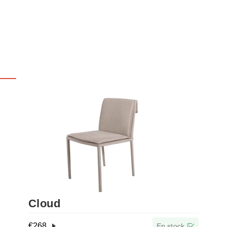
Cloud
€
268
En stock