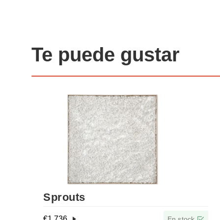
Te puede gustar
Sprouts
€
1 736
En stock