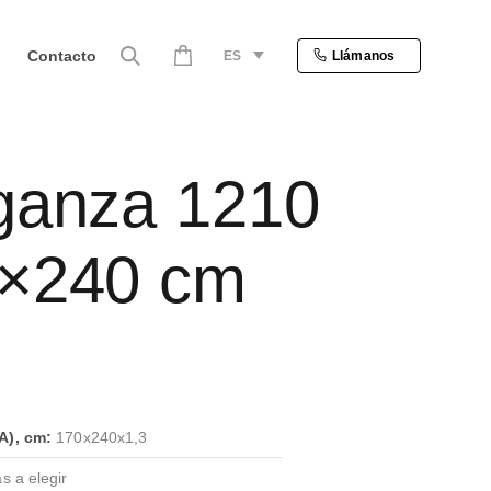
Contacto
ES
Llámanos
ganza 1210
×240 cm
A), cm:
170x240x1,3
s a elegir