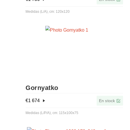
Medidas (L/A), cm: 120x120
Gornyatko
€
1 674
En stock
Medidas (L/P/A), cm: 115x100x75