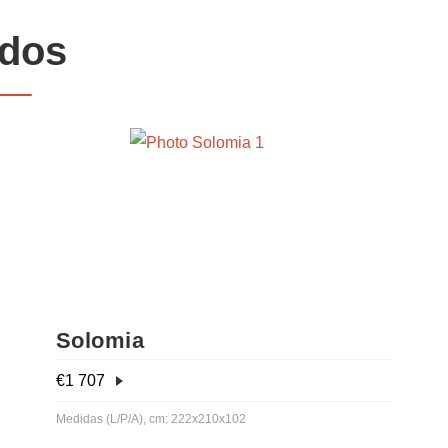
ados
Solomia
€
1 707
Medidas (L/P/A), cm: 222x210x102