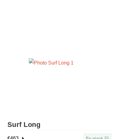
Surf Long
€
463
En stock