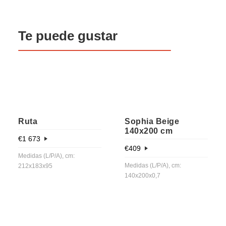
Te puede gustar
Ruta
Sophia Beige
140x200 cm
€
1 673
€
409
Medidas (L/P/A), cm:
Medidas (L/P/A), cm:
212x183x95
140x200x0,7