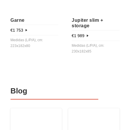
Garne
Jupiter slim +
storage
€
1 753
€
1 989
Medidas (L/P/A), cm:
Medidas (L/P/A), cm:
223x182x80
230x182x85
Blog