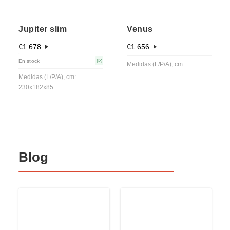
Jupiter slim
Venus
€
1 678
€
1 656
En stock
Medidas (L/P/A), cm:
Medidas (L/P/A), cm:
230x182x85
Blog