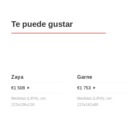
Te puede gustar
Zaya
Garne
€
1 508
€
1 753
Medidas (L/P/A), cm:
Medidas (L/P/A), cm:
223x106x130
223x182x80