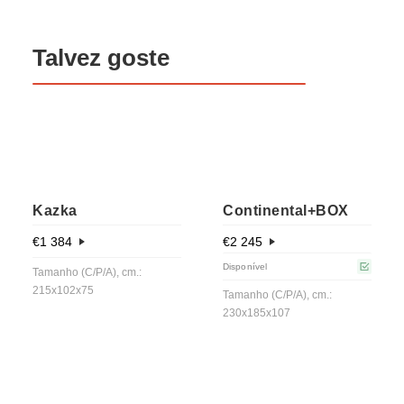
Talvez goste
Kazka
Continental+BOX
€
1 384
€
2 245
Disponível
Tamanho (C/P/A), cm.:
215x102x75
Tamanho (C/P/A), cm.:
230x185x107