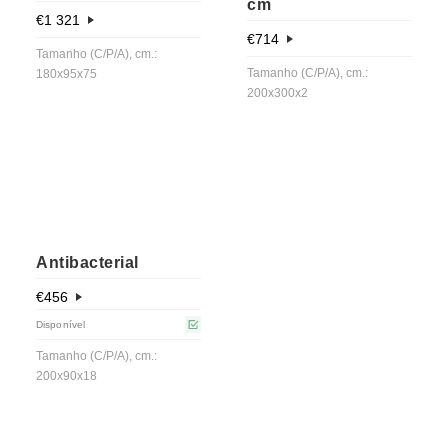
cm
€
1 321
€
714
Tamanho (C/P/A), cm.:
Tamanho (C/P/A), cm.:
180x95x75
200x300x2
Antibacterial
€
456
Disponível
Tamanho (C/P/A), cm.:
200x90x18