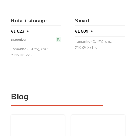
Ruta + storage
Smart
€
1 823
€
1 509
Disponível
Tamanho (C/P/A), cm.:
210x208x107
Tamanho (C/P/A), cm.:
212x183x95
Blog