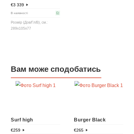
€
3 339
В наявності
Розмір (Дов/Гл/В), см.:
289x105x77
Вам може сподобатись
Surf high
Burger Black
€
259
€
265