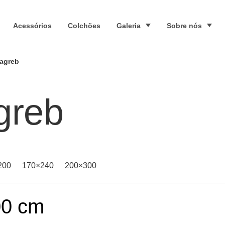
Acessórios
Colchões
Galeria
Sobre nós
Zagreb
greb
200
170×240
200×300
00 cm