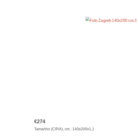
€
274
Tamanho (C/P/A), cm.: 140x200x1,1