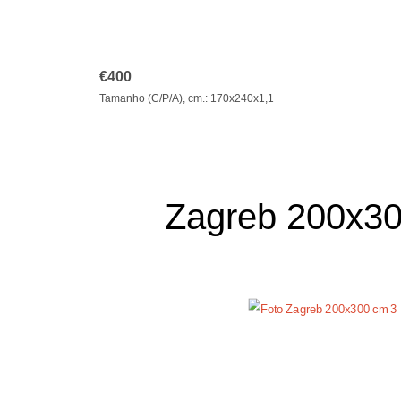
€
400
Tamanho (C/P/A), cm.: 170x240x1,1
Zagreb 200x3