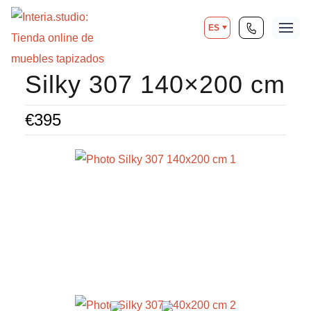
ES
Silky 307 140×200 cm
€
395