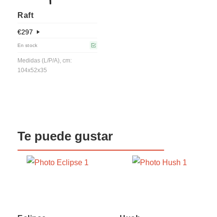
Raft
€
297
En stock
Medidas (L/P/A), cm:
104x52x35
Te puede gustar