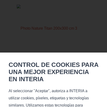
€
450
CONTROL DE COOKIES PARA
Medidas (L/P/A), cm: 200x300x11
UNA MEJOR EXPERIENCIA
EN INTERIA
Al seleccionar "Aceptar", autoriza a INTERIA a
utilizar cookies, píxeles, etiquetas y tecnologías
similares. Utilizamos estas tecnologías para