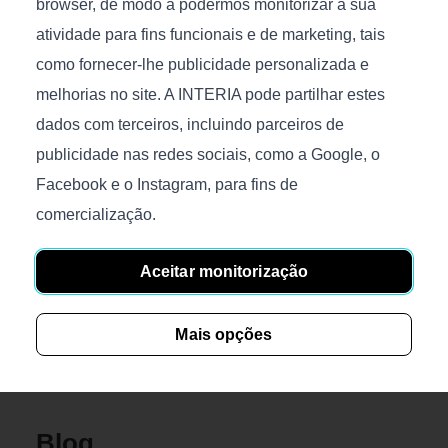
browser, de modo a podermos monitorizar a sua
Tamanho (C/P/A), cm.:
200x300x2
100x100x38
atividade para fins funcionais e de marketing, tais
como fornecer-lhe publicidade personalizada e
melhorias no site. A INTERIA pode partilhar estes
dados com terceiros, incluindo parceiros de
publicidade nas redes sociais, como a Google, o
Facebook e o Instagram, para fins de
Eclipse
Cloud
comercialização.
€
185
€
268
Disponível
Disponível
Aceitar monitorização
Tamanho (C/P/A), cm.:
Tamanho (C/P/A), cm.:
80/65x80/65x32/45
49x53x85
Mais opções
Blog