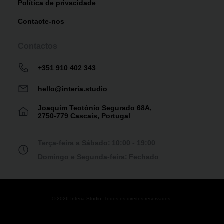
Política de privacidade
Contacte-nos
Contactos
+351 910 402 343
hello@interia.studio
Joaquim Teotónio Segurado 68A,
2750-779 Cascais, Portugal
Terça-feira a Sábado:
10:00 - 19:00
Domingo e Segunda-feira:
Fechado
© 2026 Interia Studio. Todos os direitos reservados.