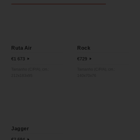
Ruta Air
Rock
€
1 673
€
729
Tamanho (C/P/A), cm.:
Tamanho (C/P/A), cm.:
212x183x95
140x70x76
Jagger
€
2 684