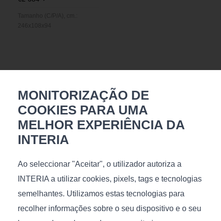
Tamanho (C/P/A), cm.:
246x108x94
Talvez goste
MONITORIZAÇÃO DE
COOKIES PARA UMA
MELHOR EXPERIÊNCIA DA
INTERIA
Ao seleccionar "Aceitar", o utilizador autoriza a
Circle
Kiev Violet 200x300
INTERIA a utilizar cookies, pixels, tags e tecnologias
cm
semelhantes. Utilizamos estas tecnologias para
€
703
€
714
recolher informações sobre o seu dispositivo e o seu
Disponível
Tamanho (C/P/A), cm.: