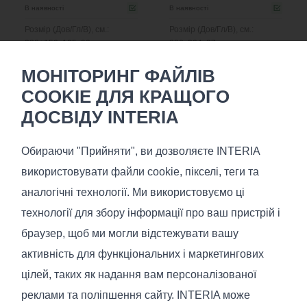
В наявності
В наявності
Розмір (Дов/Гл/В), см.:
Розмір (Дов/Гл/В), см.:
320+150x105x90
226x204x97
МОНІТОРИНГ ФАЙЛІВ
COOKIE ДЛЯ КРАЩОГО
ДОСВІДУ INTERIA
Обираючи "Прийняти", ви дозволяєте INTERIA
Air
використовувати файли cookie, пікселі, теги та
€
125
аналогічні технології. Ми використовуємо ці
В наявності
технології для збору інформації про ваш пристрій і
Розмір (Дов/Гл/В), см.:
браузер, щоб ми могли відстежувати вашу
48/40x48/40x55/45
активність для функціональних і маркетингових
цілей, таких як надання вам персоналізованої
реклами та поліпшення сайту. INTERIA може