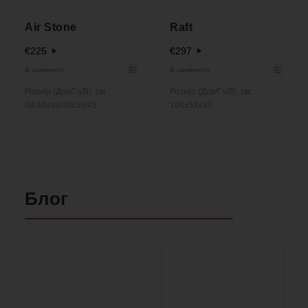
Air Stone
Raft
€
225
€
297
В наявності
В наявності
Розмір (Дов/Гл/В), см.:
Розмір (Дов/Гл/В), см.:
48/40x48/40x55/45
104x52x35
Блог