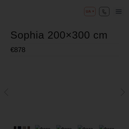
UA
Sophia 200×300 cm
€
878