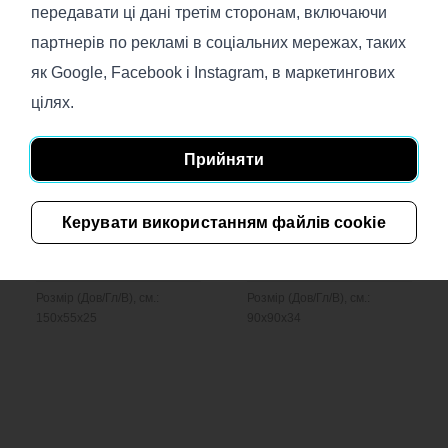
передавати ці дані третім сторонам, включаючи
Вам може сподобатись
партнерів по рекламі в соціальних мережах, таких
як Google, Facebook і Instagram, в маркетингових
цілях.
Прийняти
Surf Long
Malevich Big
Керувати використанням файлів cookie
€
463
€
395
В наявності
В наявності
Розмір (Дов/Гл/В), см.:
Розмір (Дов/Гл/В), см.:
150x55x25
90x90x34